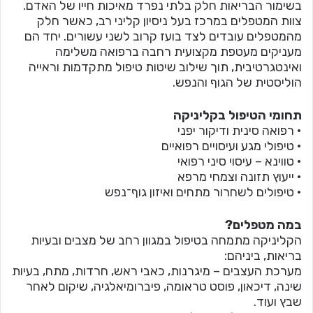
בשימור הבריאות חלק בלתי נפרד מאיכות חייו של האדם.
צוות המטפלים במרכז בעל ניסיון קליני רב, כאשר חלק
מהמטפלים עובדים לצד בועז קרוב לשני עשורים. יחד הם
מעניקים מעטפת מקצועית רחבה ברפואה משלימה
ואינטגרטיבית, תוך שילוב שיטות טיפול מתקדמות וראייה
הוליסטית של הגוף והנפש.
תחומי הטיפול בקליניקה
• רפואה סינית ודיקור יפני
• טיפולי מגע ועיסויים רפואיים
• טווינא – עיסוי סיני רפואי
• ייעוץ תזונה וצמחי מרפא
• טיפולים לשחרור מתחים ואיזון גוף־נפש
במה מטפלים?
הקליניקה מתמחה בטיפול במגוון רחב של מצבים ובעיות
בריאות, ביניהם:
מערכת העצבים – מיגרנות, כאבי ראש, חרדות, מתח, בעיות
שינה, דיכאון, פוסט טראומה, פיברומיאלגיה, שיקום לאחר
שבץ ועוד.