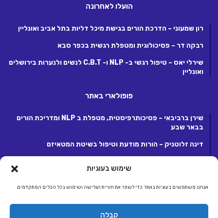
הועלו לאחרונה
רון שמעוני – הדרכת הורים בגישת מיכל דליות בתל אביב ואונליין
רבקה דר – פסיכולוגית ומטפלת רגשית בכפר סבא
שירלי יאס – טיפול רגשי ב- NLP ו- C.B.T לנשים ולנערות בירושלים
ואונליין
פופולארי באתר
שירן ברביבאי – פסיכותרפיסטית, מטפלת ב NLP ומדריכת הורים
בבאר שבע
דינה זלוטניק – הורות מודעת וטיפול בשיטת המטאיזם
לנה קנטור – פסיכותרפיסטית ומטפלת ריגשית בקרית אונו
שימוש בעוגיות
אנחנו משתמשים בעוגיות באתר כדי לשפר את חוויית הגלישה ושימוש בכל הכלים המתקדמים
© כל הזכויות שמורות 2026, לחברת ג.ע.ש שיווק ומסחר באינטרנט בע"מ.
קבלה
מפעילת קבוצת אתרי אלטרנטיבלי |
אלטרנטיבלי