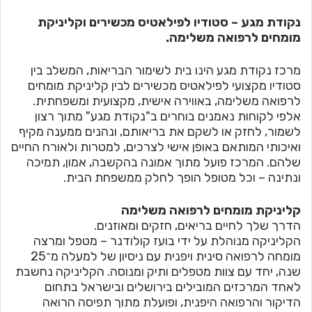
נקודת מגע – סטודיו לפילאטיס מכשירים וקליניקת
מומחים לרפואה משלימה.
מרכז נקודת מגע הינו בית לשימור הבריאות, המשלב בין
סטודיו מקצועי לפילאטיס מכשירים לבין קליניקת מומחים
לרפואה משלימה, באווירה אישית, מקצועית ומשפחתית.
אלפי לקוחות נאמנים בוחרים ב"נקודת מגע" מתוך רצון
לשמור, לחזק או לשקם את בריאותם, ונהנים ממענה מקיף
ואיכותי המותאם באופן אישי לצרכים, למטרות ולאורח החיים
שלהם. המרכז פועל מתוך אמונה בהקשבה, אמון, תמיכה
ונתינה – וכל מטופל הופך לחלק ממשפחת הבית.
קליניקת מומחים לרפואה משלימה
הדרך שלך לחיים בריאים, חזקים ומאוזנים.
הקליניקה מנוהלת על ידי בועז קולודנר – מטפל ומרצה
מומחה לרפואה סינית ויפנית עם ניסיון של למעלה מ־25
שנה, יחד עם צוות מטפלים ותיק ומנוסה. הקליניקה נחשבת
לאחד המרכזים המובילים בירושלים ובישראל בתחום
הדיקור והרפואה היפנית, ופועלת מתוך תפיסה הרואה