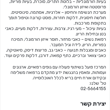
בעיות הורמונליות – בלוטת התריס, סוכרת, בעיות פוריות,
פרוסטטה ואיזון הורמונלי.
מערכת הנשימה והחיסון – אלרגיות, אסתמה, סינוסיטיס,
חולשה חיסונית, דלקות חוזרות, פוסט קורונה וטיפול תומך
בתקופות מורכבות.
בעיות עיכול – מעי רגיז, צרבות, עצירות, דלקות מעיים, כאבי
בטן ובחילות הריון.
רפואת נשים – כאבי מחזור, חוסר איזון הורמונלי, תמיכה
בפוריות, הריון, לידה וגיל המעבר.
כאבים ומגבלות תנועה – כאבי גב, פריצות דיסק, סיאטיקה,
כאבי צוואר וברכיים, כתף קפואה, דורבן, דלקות פרקים ועוד.
המרכז פועל בשיתוף פעולה עם גופים רפואיים, ארגונים
ועמותות, ומאמין בהנגשת ידע מתקדם ברפואה משלימה
ובקידום אורח חיים בריא לכלל האוכלוסייה.
טל' שלנו:
02-5664155
יצירת קשר