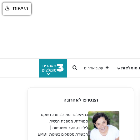
נגישות
3
מאמרים
חפש
 מומלצות
עקוב אחרינו
מומלצים
הצטרפו לאחרונה
בת-אל גרוסמן לב מרכז שקט
סמאדהי. מטפלת רגשית
לילדים, נוער ומשפחות |
הכשרת מטפלים בשיטת EMBT