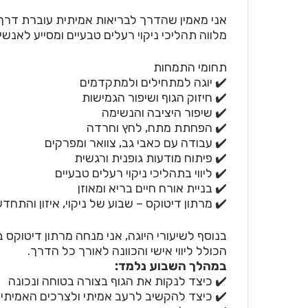
אני מאמין שהדרך לבריאות אמיתית עוברת דרך אי
מלווה תהליכי ניקוי רעלים טבעיים ומסייע לאנשי
תחומי התמחות
✔️ יוגה למתחילים ולמתקדמים
✔️ חיזוק הגוף ושיפור הגמישות
✔️ שיפור היציבה והנשימה
✔️ הפחתת מתח, לחץ וחרדה
✔️ עבודה עם כאבי גב, צוואר ומפרקים
✔️ פיתוח מודעות גופנית ורגשית
✔️ ליווי בתהליכי ניקוי רעלים טבעיים
✔️ בניית אורח חיים בריא ומאוזן
✔️ מרתון דיטוקס – שבוע של ניקוי, איזון והתחד
בנוסף לשיעורי היוגה, אני מנחה מרתון דיטוקס בן
הכולל ליווי אישי והכוונה לאורך כל הדרך.
במהלך השבוע נלמד:
✔️ כיצד לנקות את הגוף בצורה בטוחה ונכונה
✔️ כיצד להקשיב לרעב אמיתי ולצרכים האמיתיי