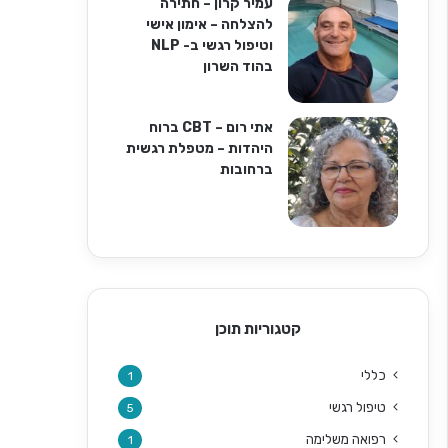
עמיר קרון – חתירה
להצלחה – אימון אישי
וטיפול רגשי ב- NLP
בהוד השרון
אתי רום – CBT ברוח
היהדות – מטפלת רגשית
ברחובות
קטגוריות תוכן
כללי
1
טיפול רגשי
5
רפואה משלימה
1