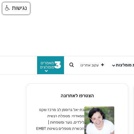
נגישות
3
מאמרים
חפש
 מומלצות
עקוב אחרינו
מומלצים
הצטרפו לאחרונה
בת-אל גרוסמן לב מרכז שקט
סמאדהי. מטפלת רגשית
לילדים, נוער ומשפחות |
הכשרת מטפלים בשיטת EMBT