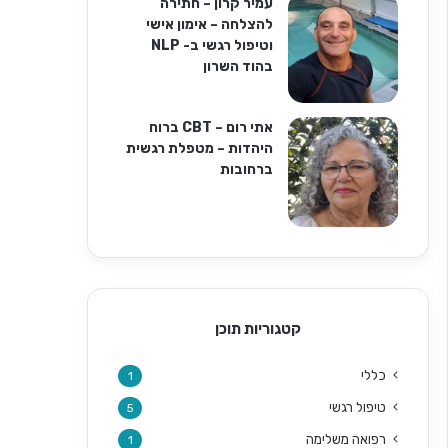
עמיר קרון – חתירה
להצלחה – אימון אישי
וטיפול רגשי ב- NLP
בהוד השרון
אתי רום – CBT ברוח
היהדות – מטפלת רגשית
ברחובות
קטגוריות תוכן
כללי
1
טיפול רגשי
5
רפואה משלימה
1