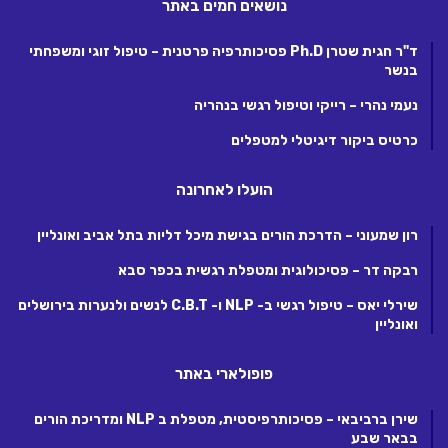
נושאים חמים באתר
ד"ר חגית שטרן Ph.D פסיכותרפיה פרטנית – טיפול זוגי ומשפחתי
בנשר
נעמי נהרי – רייקי וטיפול רגשי בנהריה
כרטיס ביקור דיגיטלי למטפלים
הועלו לאחרונה
רון שמעוני – הדרכת הורים בגישת מיכל דליות בתל אביב ואונליין
רבקה דר – פסיכולוגית ומטפלת רגשית בכפר סבא
שירלי יאס – טיפול רגשי ב- NLP ו- C.B.T לנשים ולנערות בירושלים
ואונליין
פופולארי באתר
שירן ברביבאי – פסיכותרפיסטית, מטפלת ב NLP ומדריכת הורים
בבאר שבע