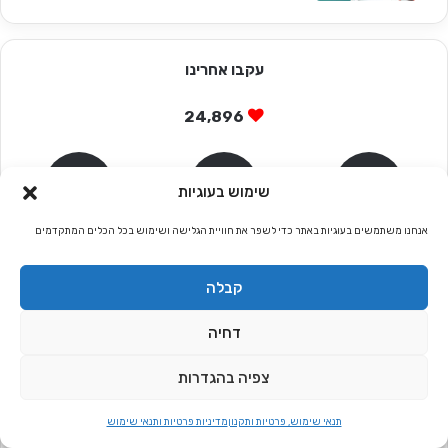
עקבו אחרינו
24,896
שימוש בעוגיות
אנחנו משתמשים בעוגיות באתר כדי לשפר את חוויית הגלישה ושימוש בכל הכלים המתקדמים
9,591
0
15,305
מטפלים חברים
814 חברים
9,591 עוקבים
קבלה
דחיה
מאמרים פופולארים
צפיה בהגדרות
תרגילי נשימה לפני השינה ולהפחתת מתח וחרדה
תנאי שימוש, פרטיות ותקנון
מדיניות פרטיות ותנאי שימוש