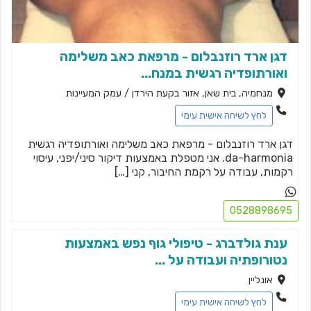
דגן ארד רוזנבלום - מרפאת כאב משלימה
ואורתופדיה רגשית במנח...
מנחמיה, בית שאן, אזור בקעת הירדן / עמק המעיינות
לחץ לשיחה אישית עימי
דגן ארד רוזנבלום - מרפאת כאב משלימה ואורתופדיה רגשית
da-harmonia. אני מטפלת באמצעות דיקור סיני/יפני, עיסוי
רקמות, עבודה על רקמת החיבור, קני […]
0528898695
ענת גולדברג - טיפולי גוף נפש באמצעות
נטורופתיה ועבודה על ...
אונליין
לחץ לשיחה אישית עימי