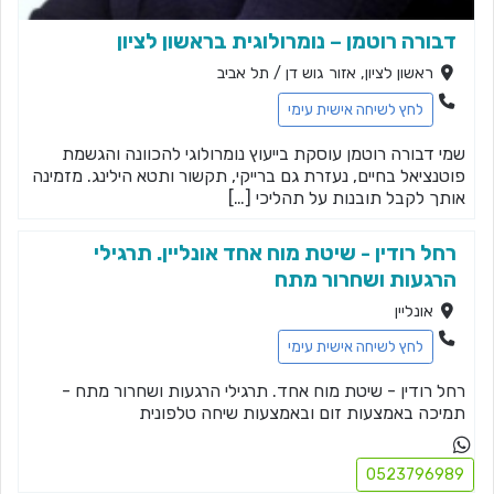
דבורה רוטמן – נומרולוגית בראשון לציון
ראשון לציון, אזור גוש דן / תל אביב
לחץ לשיחה אישית עימי
שמי דבורה רוטמן עוסקת בייעוץ נומרולוגי להכוונה והגשמת
פוטנציאל בחיים, נעזרת גם ברייקי, תקשור ותטא הילינג. מזמינה
אותך לקבל תובנות על תהליכי […]
רחל רודין - שיטת מוח אחד אונליין. תרגילי
הרגעות ושחרור מתח
אונליין
לחץ לשיחה אישית עימי
רחל רודין - שיטת מוח אחד. תרגילי הרגעות ושחרור מתח -
תמיכה באמצעות זום ובאמצעות שיחה טלפונית
0523796989