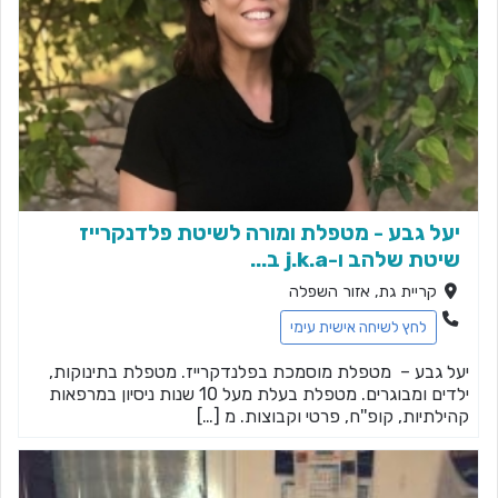
יעל גבע - מטפלת ומורה לשיטת פלדנקרייז
שיטת שלהב ו-j.k.a ב...
קריית גת, אזור השפלה
לחץ לשיחה אישית עימי
יעל גבע – מטפלת מוסמכת בפלנדקרייז. מטפלת בתינוקות,
ילדים ומבוגרים. מטפלת בעלת מעל 10 שנות ניסיון במרפאות
קהילתיות, קופ''ח, פרטי וקבוצות. מ […]