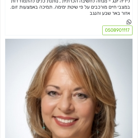
לידיה יונג - מנחה לחשיבה הכרתית , נותנת כלים להתמודדות
במצבי חיים מורכבים על פי שיטת ימימה. תמיכה באמצעות זום.
אזור באר שבע והנגב
0508901117