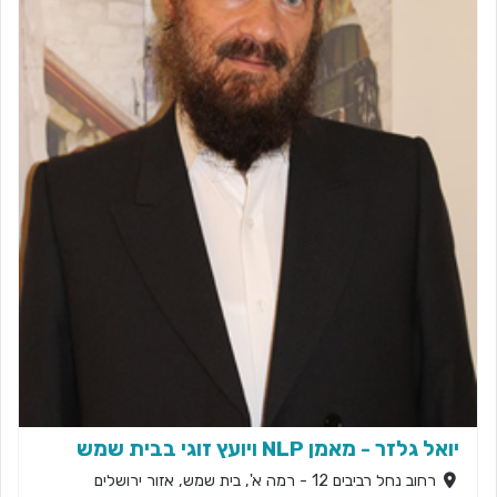
יואל גלזר - מאמן NLP ויועץ זוגי בבית שמש
רחוב נחל רביבים 12 - רמה א', בית שמש, אזור ירושלים