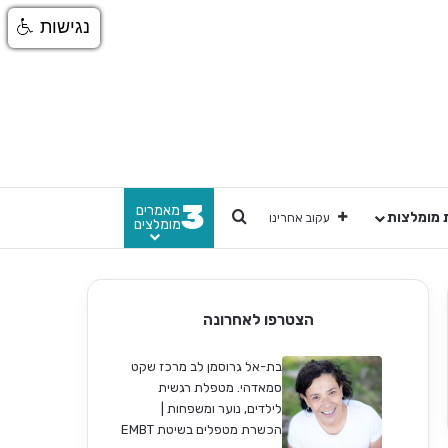
נגישות
3
מאמרים
חפש
 מומלצות
עקוב אחרינו
מומלצים
הצטרפו לאחרונה
בת-אל גרוסמן לב מרכז שקט
סמאדהי. מטפלת רגשית
לילדים, נוער ומשפחות |
הכשרת מטפלים בשיטת EMBT