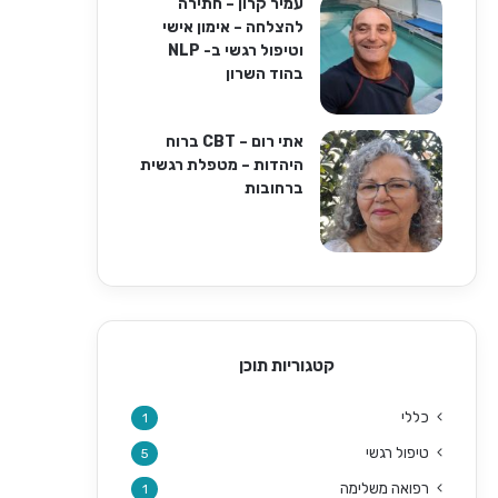
עמיר קרון – חתירה
להצלחה – אימון אישי
וטיפול רגשי ב- NLP
בהוד השרון
אתי רום – CBT ברוח
היהדות – מטפלת רגשית
ברחובות
קטגוריות תוכן
כללי
1
טיפול רגשי
5
רפואה משלימה
1