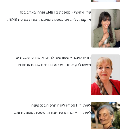
שרון אזאצ'י - מטפלת ב EMBT ופרחי באך ביבנה
אז קצת עליי... אני מטפלת ומאמנת רגשית בשיטת EMB...
דורית לוינגר - אימון אישי לחיים ואימון רפואי בבת ים
מישהו לרוץ איתו... יש רגעים בחיים שבהם אנחנו מר...
ליאת ירון I סטודיו ליוגה תרפיה בנס ציונה
ליאת ירון - יוגה תרפיה יוגה תרפיסטית מוסמכת ומ...