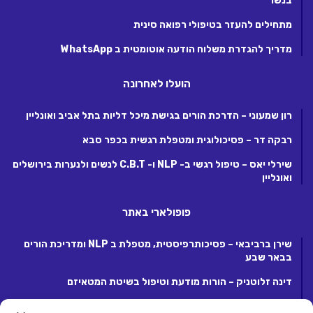
בנשר
מתחילים להעזר בטיפולי רפואה סינית
מדריך להגדרת משלוח הודעה אוטומטית ב WhatsApp
הועלו לאחרונה
רון שמעוני – הדרכת הורים בגישת מיכל דליות בתל אביב ואונליין
רבקה דר – פסיכולוגית ומטפלת רגשית בכפר סבא
שירלי יאס – טיפול רגשי ב- NLP ו- C.B.T לנשים ולנערות בירושלים
ואונליין
פופולארי באתר
שירן ברביבאי – פסיכותרפיסטית, מטפלת ב NLP ומדריכת הורים
בבאר שבע
דינה זלוטניק – הורות מודעת וטיפול בשיטת המטאיזם
לנה קנטור – פסיכותרפיסטית ומטפלת ריגשית בקרית אונו