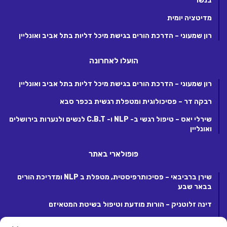
בנשר
מדיטציה יומית
רון שמעוני – הדרכת הורים בגישת מיכל דליות בתל אביב ואונליין
הועלו לאחרונה
רון שמעוני – הדרכת הורים בגישת מיכל דליות בתל אביב ואונליין
רבקה דר – פסיכולוגית ומטפלת רגשית בכפר סבא
שירלי יאס – טיפול רגשי ב- NLP ו- C.B.T לנשים ולנערות בירושלים
ואונליין
פופולארי באתר
שירן ברביבאי – פסיכותרפיסטית, מטפלת ב NLP ומדריכת הורים
בבאר שבע
דינה זלוטניק – הורות מודעת וטיפול בשיטת המטאיזם
לנה קנטור – פסיכותרפיסטית ומטפלת ריגשית בקרית אונו