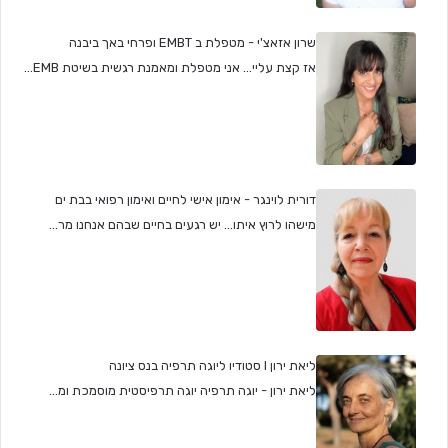
שרון אזאצ'י - מטפלת ב EMBT ופרחי באך ביבנה
אז קצת עליי... אני מטפלת ומאמנת רגשית בשיטת EMB...
דורית לוינגר - אימון אישי לחיים ואימון רפואי בבת ים
מישהו לרוץ איתו... יש רגעים בחיים שבהם אנחנו מר...
ליאת ירון I סטודיו ליוגה תרפיה בנס ציונה
ליאת ירון - יוגה תרפיה יוגה תרפיסטית מוסמכת ומ...