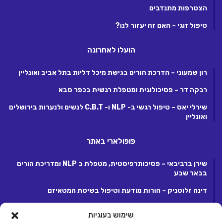
הצטרפות מתנדבים
טיפול זוגי – האם זה יעזור לנו?
הועלו לאחרונה
רון שמעוני – הדרכת הורים בגישת מיכל דליות בתל אביב ואונליין
רבקה דר – פסיכולוגית ומטפלת רגשית בכפר סבא
שירלי יאס – טיפול רגשי ב- NLP ו- C.B.T לנשים ולנערות בירושלים
ואונליין
פופולארי באתר
שירן ברביבאי – פסיכותרפיסטית, מטפלת ב NLP ומדריכת הורים
בבאר שבע
דינה זלוטניק – הורות מודעת וטיפול בשיטת המטאיזם
לנה קנטור – פסיכותרפיסטית ומטפלת ריגשית בקרית אונו
שימוש בעוגיות