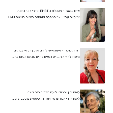
שרון אזאצ'י - מטפלת ב EMBT ופרחי באך ביבנה
אז קצת עליי... אני מטפלת ומאמנת רגשית בשיטת EMB...
דורית לוינגר - אימון אישי לחיים ואימון רפואי בבת ים
מישהו לרוץ איתו... יש רגעים בחיים שבהם אנחנו מר...
ליאת ירון I סטודיו ליוגה תרפיה בנס ציונה
ליאת ירון - יוגה תרפיה יוגה תרפיסטית מוסמכת ומ...