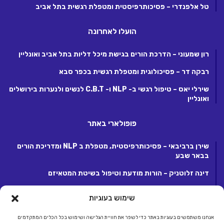
טל אלפנדרי – פסיכותרפיסטית ומטפלת רגשית בתל אביב
הועלו לאחרונה
רון שמעוני – הדרכת הורים בגישת מיכל דליות בתל אביב ואונליין
רבקה דר – פסיכולוגית ומטפלת רגשית בכפר סבא
שירלי יאס – טיפול רגשי ב- NLP ו- C.B.T לנשים ולנערות בירושלים
ואונליין
פופולארי באתר
שירן ברביבאי – פסיכותרפיסטית, מטפלת ב NLP ומדריכת הורים
בבאר שבע
דינה זלוטניק – הורות מודעת וטיפול בשיטת המטאיזם
לנה קנטור – פסיכותרפיסטית ומטפלת ריגשית בקרית אונו
שימוש בעוגיות
אנחנו משתמשים בעוגיות באתר כדי לשפר את חוויית הגלישה ושימוש בכל הכלים המתקדמים