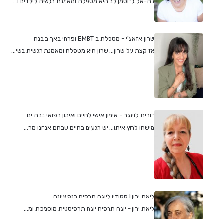
בת-אל גרוסמן לב היא מטפלת ומאמנת רגשית לילדים ו...
שרון אזאצ'י - מטפלת ב EMBT ופרחי באך ביבנה
אז קצת על שרון… שרון היא מטפלת ומאמנת רגשית בשי...
דורית לוינגר - אימון אישי לחיים ואימון רפואי בבת ים
מישהו לרוץ איתו... יש רגעים בחיים שבהם אנחנו מר...
ליאת ירון I סטודיו ליוגה תרפיה בנס ציונה
ליאת ירון - יוגה תרפיה יוגה תרפיסטית מוסמכת ומ...