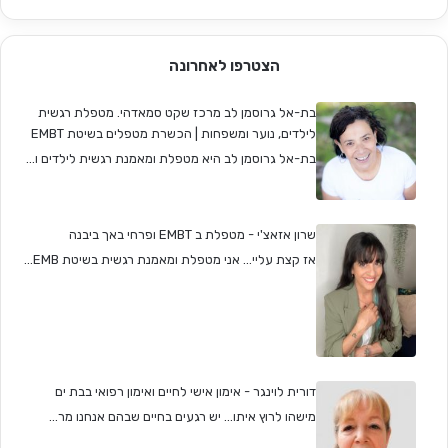
הצטרפו לאחרונה
בת-אל גרוסמן לב מרכז שקט סמאדהי. מטפלת רגשית
לילדים, נוער ומשפחות | הכשרת מטפלים בשיטת EMBT
בת-אל גרוסמן לב היא מטפלת ומאמנת רגשית לילדים ו...
שרון אזאצ'י - מטפלת ב EMBT ופרחי באך ביבנה
אז קצת עליי... אני מטפלת ומאמנת רגשית בשיטת EMB...
דורית לוינגר - אימון אישי לחיים ואימון רפואי בבת ים
מישהו לרוץ איתו... יש רגעים בחיים שבהם אנחנו מר...