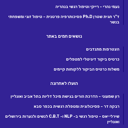
נעמי נהרי – רייקי וטיפול רגשי בנהריה
ד"ר חגית שטרן Ph.D פסיכותרפיה פרטנית – טיפול זוגי ומשפחתי
בנשר
נושאים חמים באתר
הצטרפות מתנדבים
כרטיס ביקור דיגיטלי למטפלים
משלוח כרטיס הביקור ללקוחות קיימים
הועלו לאחרונה
רון שמעוני – הדרכת הורים בגישת מיכל דליות בתל אביב ואונליין
רבקה דר – פסיכולוגית ומטפלת רגשית בכפר סבא
שירלי יאס – טיפול רגשי ב- NLP ו- C.B.T לנשים ולנערות בירושלים
ואונליין