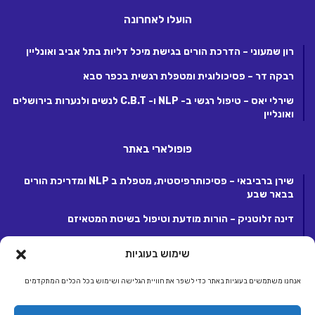
הועלו לאחרונה
רון שמעוני – הדרכת הורים בגישת מיכל דליות בתל אביב ואונליין
רבקה דר – פסיכולוגית ומטפלת רגשית בכפר סבא
שירלי יאס – טיפול רגשי ב- NLP ו- C.B.T לנשים ולנערות בירושלים
ואונליין
פופולארי באתר
שירן ברביבאי – פסיכותרפיסטית, מטפלת ב NLP ומדריכת הורים
בבאר שבע
דינה זלוטניק – הורות מודעת וטיפול בשיטת המטאיזם
לנה קנטור – פסיכותרפיסטית ומטפלת ריגשית בקרית אונו
שימוש בעוגיות
אנחנו משתמשים בעוגיות באתר כדי לשפר את חוויית הגלישה ושימוש בכל הכלים המתקדמים
© כל הזכויות שמורות 2026, לחברת ג.ע.ש שיווק ומסחר באינטרנט בע"מ.