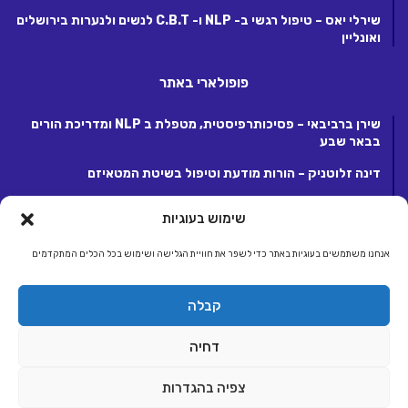
שירלי יאס – טיפול רגשי ב- NLP ו- C.B.T לנשים ולנערות בירושלים
ואונליין
פופולארי באתר
שירן ברביבאי – פסיכותרפיסטית, מטפלת ב NLP ומדריכת הורים
בבאר שבע
דינה זלוטניק – הורות מודעת וטיפול בשיטת המטאיזם
לנה קנטור – פסיכותרפיסטית ומטפלת ריגשית בקרית אונו
שימוש בעוגיות
אנחנו משתמשים בעוגיות באתר כדי לשפר את חוויית הגלישה ושימוש בכל הכלים המתקדמים
© כל הזכויות שמורות 2026, לחברת ג.ע.ש שיווק ומסחר באינטרנט בע"מ.
קבלה
מפעילת קבוצת אתרי אלטרנטיבלי |
אלטרנטיבלי
ראשי
הצטרפות לאתר
יצירת קשר
תנאי שימוש, פרטיות ותקנון
דחיה
הצהרת נגישות
צפיה בהגדרות