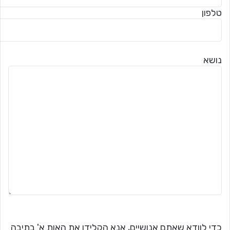
טלפון
נושא
כדי לוודא שאתם אנושיים, אנא הקלידו את האות א' בתיבה