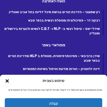
הועלו לאחרונה
רון שמעוני – הדרכת הורים בגישת מיכל דליות בתל אביב ואונליין
רבקה דר – פסיכולוגית ומטפלת רגשית בכפר סבא
שירלי יאס – טיפול רגשי ב- NLP ו- C.B.T לנשים ולנערות בירושלים
ואונליין
פופולארי באתר
שירן ברביבאי – פסיכותרפיסטית, מטפלת ב NLP ומדריכת הורים
בבאר שבע
דינה זלוטניק – הורות מודעת וטיפול בשיטת המטאיזם
לנה קנטור – פסיכותרפיסטית ומטפלת ריגשית בקרית אונו
שימוש בעוגיות
אנחנו משתמשים בעוגיות באתר כדי לשפר את חוויית הגלישה ושימוש בכל הכלים המתקדמים
© כל הזכויות שמורות 2026, לחברת ג.ע.ש שיווק ומסחר באינטרנט בע"מ.
קבלה
מפעילת קבוצת אתרי אלטרנטיבלי |
אלטרנטיבלי