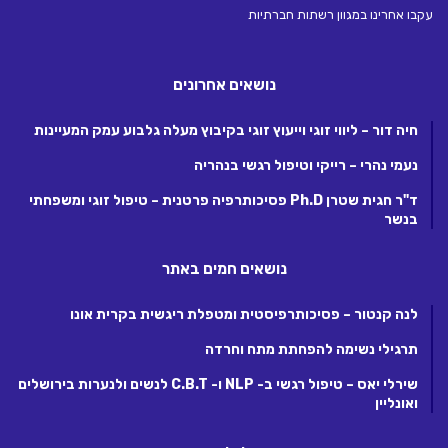
עקבו אחרינו במגוון רשתות חברתיות
נושאים אחרונים
חיה דור – ליווי זוגי וייעוץ זוגי בקיבוץ מעלה גלבוע עמק המעיינות
נעמי נהרי – רייקי וטיפול רגשי בנהריה
ד"ר חגית שטרן Ph.D פסיכותרפיה פרטנית – טיפול זוגי ומשפחתי
בנשר
נושאים חמים באתר
לנה קנטור – פסיכותרפיסטית ומטפלת ריגשית בקרית אונו
תרגילי נשימה להפחתת מתח וחרדה
שירלי יאס – טיפול רגשי ב- NLP ו- C.B.T לנשים ולנערות בירושלים
ואונליין