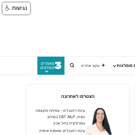
נגישות
3
מאמרים
חפש
 מומלצות
עקוב אחרינו
מומלצים
הצטרפו לאחרונה
עינת רוזנבליט - צמיחה והעצמה
נשית, CBT ,NLP בשילוב
נומרולוגיה בתל אביב
עינת רוזנבליט, מאמנת אישית