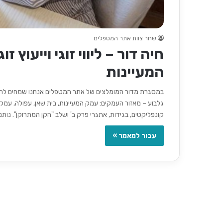
שחר צוות אתר המטפלים
חיה דור – ליווי זוגי וייעוץ 
המעיינות
במסגרת מדור המומלצים של אתר המטפלים אנחנו שמחים להכיר ל
גלבוע – מאזור העמקים: עמק המעיינות, בית שאן, עפולה, עמק י
קונפליקטים, בגידות, אתגרי פרק ב' ושלב "הקן המתרוקן". נות
עבור למאמר »