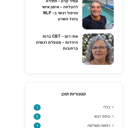
עמיר קרון – חתירה
להצלחה – אימון אישי
וטיפול רגשי ב- NLP
בהוד השרון
אתי רום – CBT ברוח
היהדות – מטפלת רגשית
ברחובות
קטגוריות תוכן
כללי
1
טיפול רגשי
5
רפואה משלימה
1