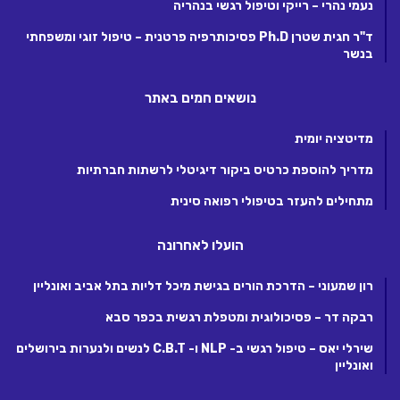
נעמי נהרי – רייקי וטיפול רגשי בנהריה
ד"ר חגית שטרן Ph.D פסיכותרפיה פרטנית – טיפול זוגי ומשפחתי
בנשר
נושאים חמים באתר
מדיטציה יומית
מדריך להוספת כרטיס ביקור דיגיטלי לרשתות חברתיות
מתחילים להעזר בטיפולי רפואה סינית
הועלו לאחרונה
רון שמעוני – הדרכת הורים בגישת מיכל דליות בתל אביב ואונליין
רבקה דר – פסיכולוגית ומטפלת רגשית בכפר סבא
שירלי יאס – טיפול רגשי ב- NLP ו- C.B.T לנשים ולנערות בירושלים
ואונליין