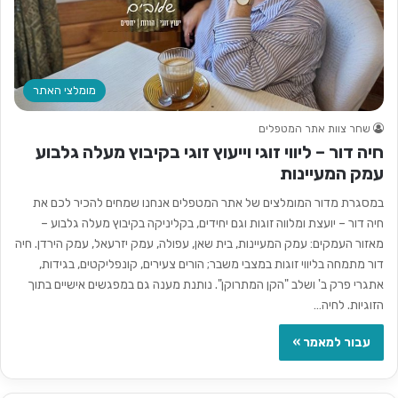
מומלצי האתר
שחר צוות אתר המטפלים
חיה דור – ליווי זוגי וייעוץ זוגי בקיבוץ מעלה גלבוע
עמק המעיינות
במסגרת מדור המומלצים של אתר המטפלים אנחנו שמחים להכיר לכם את
חיה דור – יועצת ומלווה זוגות וגם יחידים, בקליניקה בקיבוץ מעלה גלבוע –
מאזור העמקים: עמק המעיינות, בית שאן, עפולה, עמק יזרעאל, עמק הירדן. חיה
דור מתמחה בליווי זוגות במצבי משבר; הורים צעירים, קונפליקטים, בגידות,
אתגרי פרק ב' ושלב "הקן המתרוקן". נותנת מענה גם במפגשים אישיים בתוך
הזוגיות. לחיה…
עבור למאמר »