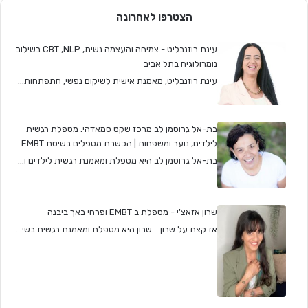
הצטרפו לאחרונה
עינת רוזנבליט - צמיחה והעצמה נשית, CBT ,NLP בשילוב
נומרולוגיה בתל אביב
עינת רוזנבליט, מאמנת אישית לשיקום נפשי, התפתחות...
בת-אל גרוסמן לב מרכז שקט סמאדהי. מטפלת רגשית
לילדים, נוער ומשפחות | הכשרת מטפלים בשיטת EMBT
בת-אל גרוסמן לב היא מטפלת ומאמנת רגשית לילדים ו...
שרון אזאצ'י - מטפלת ב EMBT ופרחי באך ביבנה
אז קצת על שרון… שרון היא מטפלת ומאמנת רגשית בשי...