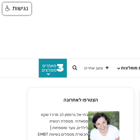
נגישות
3
מאמרים
חפש
 מומלצות
עקוב אחרינו
מומלצים
הצטרפו לאחרונה
בת-אל גרוסמן לב מרכז שקט
סמאדהי. מטפלת רגשית
לילדים, נוער ומשפחות |
הכשרת מטפלים בשיטת EMBT