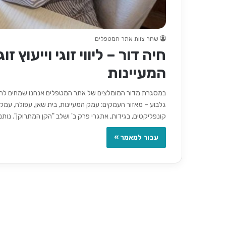
שחר צוות אתר המטפלים
חיה דור – ליווי זוגי וייעוץ 
המעיינות
במסגרת מדור המומלצים של אתר המטפלים אנחנו שמחים להכיר ל
גלבוע – מאזור העמקים: עמק המעיינות, בית שאן, עפולה, עמק י
קונפליקטים, בגידות, אתגרי פרק ב' ושלב "הקן המתרוקן". נות
עבור למאמר »