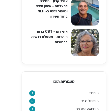
עמיר קרון – חתירה
להצלחה – אימון אישי
וטיפול רגשי ב- NLP
בהוד השרון
אתי רום – CBT ברוח
היהדות – מטפלת רגשית
ברחובות
קטגוריות תוכן
כללי
1
טיפול רגשי
5
רפואה משלימה
1