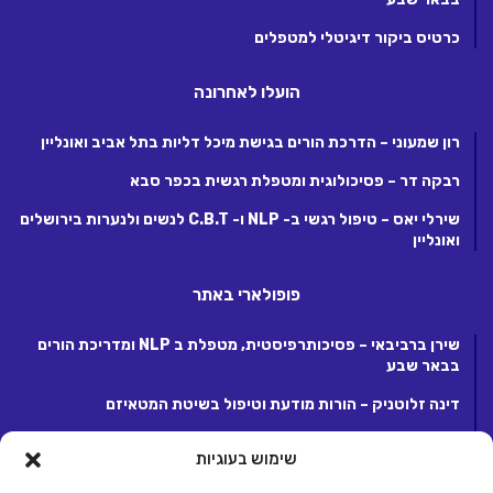
כרטיס ביקור דיגיטלי למטפלים
הועלו לאחרונה
רון שמעוני – הדרכת הורים בגישת מיכל דליות בתל אביב ואונליין
רבקה דר – פסיכולוגית ומטפלת רגשית בכפר סבא
שירלי יאס – טיפול רגשי ב- NLP ו- C.B.T לנשים ולנערות בירושלים
ואונליין
פופולארי באתר
שירן ברביבאי – פסיכותרפיסטית, מטפלת ב NLP ומדריכת הורים
בבאר שבע
דינה זלוטניק – הורות מודעת וטיפול בשיטת המטאיזם
לנה קנטור – פסיכותרפיסטית ומטפלת ריגשית בקרית אונו
שימוש בעוגיות