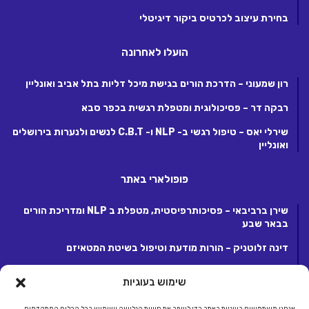
בחירת עיצוב לכרטיס ביקור דיגיטלי
הועלו לאחרונה
רון שמעוני – הדרכת הורים בגישת מיכל דליות בתל אביב ואונליין
רבקה דר – פסיכולוגית ומטפלת רגשית בכפר סבא
שירלי יאס – טיפול רגשי ב- NLP ו- C.B.T לנשים ולנערות בירושלים
ואונליין
פופולארי באתר
שירן ברביבאי – פסיכותרפיסטית, מטפלת ב NLP ומדריכת הורים
בבאר שבע
דינה זלוטניק – הורות מודעת וטיפול בשיטת המטאיזם
לנה קנטור – פסיכותרפיסטית ומטפלת ריגשית בקרית אונו
שימוש בעוגיות