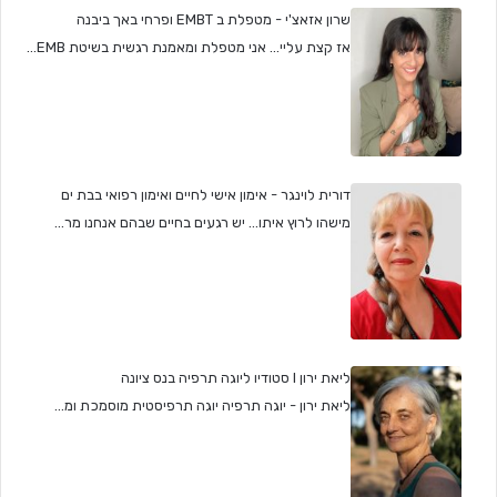
שרון אזאצ'י - מטפלת ב EMBT ופרחי באך ביבנה
אז קצת עליי... אני מטפלת ומאמנת רגשית בשיטת EMB...
דורית לוינגר - אימון אישי לחיים ואימון רפואי בבת ים
מישהו לרוץ איתו... יש רגעים בחיים שבהם אנחנו מר...
ליאת ירון I סטודיו ליוגה תרפיה בנס ציונה
ליאת ירון - יוגה תרפיה יוגה תרפיסטית מוסמכת ומ...