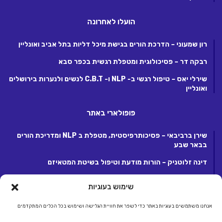
הועלו לאחרונה
רון שמעוני – הדרכת הורים בגישת מיכל דליות בתל אביב ואונליין
רבקה דר – פסיכולוגית ומטפלת רגשית בכפר סבא
שירלי יאס – טיפול רגשי ב- NLP ו- C.B.T לנשים ולנערות בירושלים
ואונליין
פופולארי באתר
שירן ברביבאי – פסיכותרפיסטית, מטפלת ב NLP ומדריכת הורים
בבאר שבע
דינה זלוטניק – הורות מודעת וטיפול בשיטת המטאיזם
לנה קנטור – פסיכותרפיסטית ומטפלת ריגשית בקרית אונו
שימוש בעוגיות
אנחנו משתמשים בעוגיות באתר כדי לשפר את חוויית הגלישה ושימוש בכל הכלים המתקדמים
© כל הזכויות שמורות 2026, לחברת ג.ע.ש שיווק ומסחר באינטרנט בע"מ.