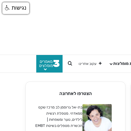
נגישות
3
מאמרים
חפש
 מומלצות
עקוב אחרינו
מומלצים
הצטרפו לאחרונה
בת-אל גרוסמן לב מרכז שקט
סמאדהי. מטפלת רגשית
לילדים, נוער ומשפחות |
הכשרת מטפלים בשיטת EMBT