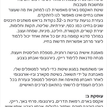
ומחשבות מעכבות
שיטת האקסס בארס מאפשרת לנו למחוק את מה שעוצר
אותנו בחיים ואינו מאפשר לנו להתקדם.
בעזרת נגיעות עדינות ב-32 נקודות בראש משתנים היבטים
שונים בחיינו כמו: כסף, יצירתיות, שליטה, תקוות וחלומות,
יצירת קשרים, תקשורת, הילינג, מיניות, שמחה ועצב.
במהלך סדנא קסומה בת יום כל אחת ואחד יכול ללמוד
ליצור מרחב אפשרויות חדשות בחייו.
מאמנת אישית בגישה רוחנית, מטפלת הוליסטית ויועצת.
מנחה סדנאות ללימוד רייקי, ביורגונומי ואבחון בצבע.
אני משתמשת במגוון שיטות כדי לעזור למטופלים שלי,
מאבחנת על ידי תשאול, בשיטת סקארב וביו-אורגונומי
לאחר האבחון מתאימה את הטיפול למטופל ונעזרת בכל
הכלים העומדים לרשותי בהתאם לצרכים האישיים.
עוסקת ב:
אקסס בארס, רפואת תדרים, ביורגונומי, פרחי באך, רייקי,
רייקי קורונה סייקם, שחזור גלגולים, אבחון בצבע, אימון אישי,