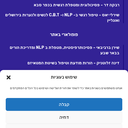
רבקה דר – פסיכולוגית ומטפלת רגשית בכפר סבא
שירלי יאס – טיפול רגשי ב- NLP ו- C.B.T לנשים ולנערות בירושלים
ואונליין
פופולארי באתר
שירן ברביבאי – פסיכותרפיסטית, מטפלת ב NLP ומדריכת הורים
בבאר שבע
דינה זלוטניק – הורות מודעת וטיפול בשיטת המטאיזם
לנה קנטור – פסיכותרפיסטית ומטפלת ריגשית בקרית אונו
שימוש בעוגיות
אנחנו משתמשים בעוגיות באתר כדי לשפר את חוויית הגלישה ושימוש בכל הכלים המתקדמים
© כל הזכויות שמורות 2026, לחברת ג.ע.ש שיווק ומסחר באינטרנט בע"מ.
קבלה
מפעילת קבוצת אתרי אלטרנטיבלי |
אלטרנטיבלי
ראשי
הצטרפות לאתר
יצירת קשר
תנאי שימוש, פרטיות ותקנון
דחיה
הצהרת נגישות