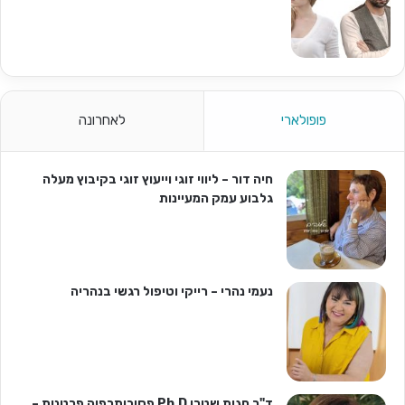
פופולארי
לאחרונה
חיה דור – ליווי זוגי וייעוץ זוגי בקיבוץ מעלה
גלבוע עמק המעיינות
נעמי נהרי – רייקי וטיפול רגשי בנהריה
ד"ר חגית שטרן Ph.D פסיכותרפיה פרטנית –