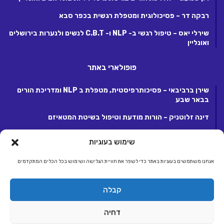
רבקה דר – פסיכולוגית ומטפלת רגשית בכפר סבא
שירלי יאס – טיפול רגשי ב- NLP ו- C.B.T לנשים ולנערות בירושלים
ואונליין
פופולארי באתר
שירן ברביבאי – פסיכותרפיסטית, מטפלת ב NLP ומדריכת הורים
בבאר שבע
דינה זלוטניק – הורות מודעת וטיפול בשיטת המטאיזם
לנה קנטור – פסיכותרפיסטית ומטפלת ריגשית בקרית אונו
שימוש בעוגיות
אנחנו משתמשים בעוגיות באתר כדי לשפר את חוויית הגלישה ושימוש בכל הכלים המתקדמים
© כל הזכויות שמורות 2026, לחברת ג.ע.ש שיווק ומסחר באינטרנט בע"מ.
קבלה
מפעילת קבוצת אתרי אלטרנטיבלי |
אלטרנטיבלי
ראשי
הצטרפות לאתר
יצירת קשר
תנאי שימוש, פרטיות ותקנון
דחיה
הצהרת נגישות