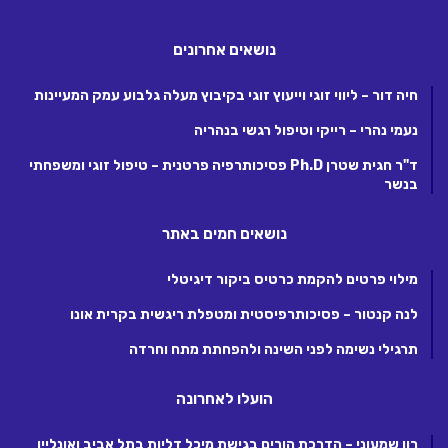
נושאים אחרונים
חיה דור – ליווי זוגי וייעוץ זוגי בקיבוץ מעלה גלבוע עמק המעיינות
נעמי נהרי – רייקי וטיפול רגשי בנהריה
ד"ר חגית שטרן Ph.D פסיכותרפיה פרטנית – טיפול זוגי ומשפחתי
בנשר
נושאים חמים באתר
מילוי פרטים להקמת כרטיס ביקור דיגיטלי
לנה קנטור – פסיכותרפיסטית ומטפלת ריגשית בקרית אונו
תרגילי נשימה לפני השינה ולהפחתת מתח וחרדה
הועלו לאחרונה
רון שמעוני – הדרכת הורים בגישת מיכל דליות בתל אביב ואונליין