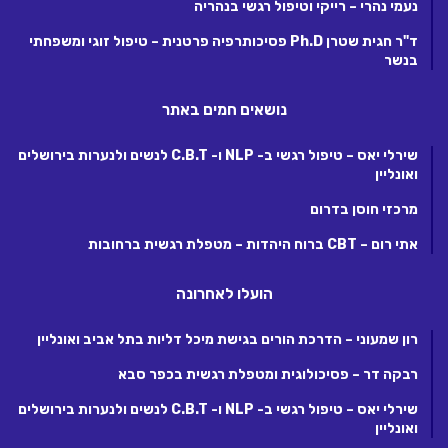
נעמי נהרי – רייקי וטיפול רגשי בנהריה
ד"ר חגית שטרן Ph.D פסיכותרפיה פרטנית – טיפול זוגי ומשפחתי
בנשר
נושאים חמים באתר
שירלי יאס – טיפול רגשי ב- NLP ו- C.B.T לנשים ולנערות בירושלים
ואונליין
מרכזי חוסן בדרום
אתי רום – CBT ברוח היהדות – מטפלת רגשית ברחובות
הועלו לאחרונה
רון שמעוני – הדרכת הורים בגישת מיכל דליות בתל אביב ואונליין
רבקה דר – פסיכולוגית ומטפלת רגשית בכפר סבא
שירלי יאס – טיפול רגשי ב- NLP ו- C.B.T לנשים ולנערות בירושלים
ואונליין