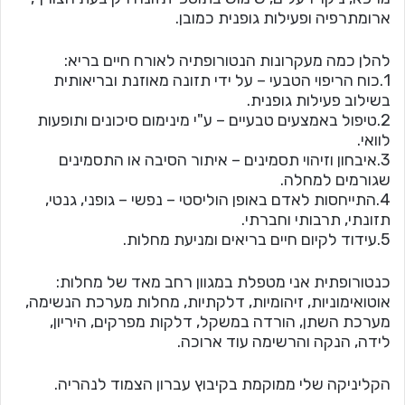
ארומתרפיה ופעילות גופנית כמובן.
להלן כמה מעקרונות הנטורופתיה לאורח חיים בריא:
1.כוח הריפוי הטבעי – על ידי תזונה מאוזנת ובריאותית
בשילוב פעילות גופנית.
2.טיפול באמצעים טבעיים – ע"י מינימום סיכונים ותופעות
לוואי.
3.איבחון וזיהוי תסמינים – איתור הסיבה או התסמינים
שגורמים למחלה.
4.התייחסות לאדם באופן הוליסטי – נפשי – גופני, גנטי,
תזונתי, תרבותי וחברתי.
5.עידוד לקיום חיים בריאים ומניעת מחלות.
כנטורופתית אני מטפלת במגוון רחב מאד של מחלות:
אוטואימוניות, זיהומיות, דלקתיות, מחלות מערכת הנשימה,
מערכת השתן, הורדה במשקל, דלקות מפרקים, היריון,
לידה, הנקה והרשימה עוד ארוכה.
הקליניקה שלי ממוקמת בקיבוץ עברון הצמוד לנהריה.