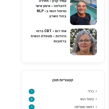
עמיר קרון – חתירה
להצלחה – אימון אישי
וטיפול רגשי ב- NLP
בהוד השרון
אתי רום – CBT ברוח
היהדות – מטפלת רגשית
ברחובות
קטגוריות תוכן
כללי
1
טיפול רגשי
5
רפואה משלימה
1