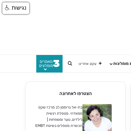
נגישות
3
מאמרים
חפש
 מומלצות
עקוב אחרינו
מומלצים
הצטרפו לאחרונה
בת-אל גרוסמן לב מרכז שקט
סמאדהי. מטפלת רגשית
לילדים, נוער ומשפחות |
הכשרת מטפלים בשיטת EMBT