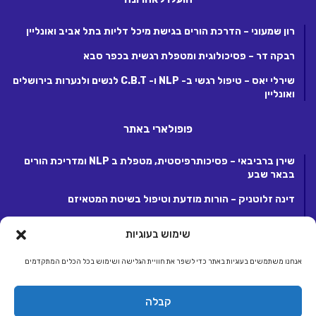
רון שמעוני – הדרכת הורים בגישת מיכל דליות בתל אביב ואונליין
רבקה דר – פסיכולוגית ומטפלת רגשית בכפר סבא
שירלי יאס – טיפול רגשי ב- NLP ו- C.B.T לנשים ולנערות בירושלים
ואונליין
פופולארי באתר
שירן ברביבאי – פסיכותרפיסטית, מטפלת ב NLP ומדריכת הורים
בבאר שבע
דינה זלוטניק – הורות מודעת וטיפול בשיטת המטאיזם
לנה קנטור – פסיכותרפיסטית ומטפלת ריגשית בקרית אונו
שימוש בעוגיות
אנחנו משתמשים בעוגיות באתר כדי לשפר את חוויית הגלישה ושימוש בכל הכלים המתקדמים
© כל הזכויות שמורות 2026, לחברת ג.ע.ש שיווק ומסחר באינטרנט בע"מ.
קבלה
מפעילת קבוצת אתרי אלטרנטיבלי |
אלטרנטיבלי