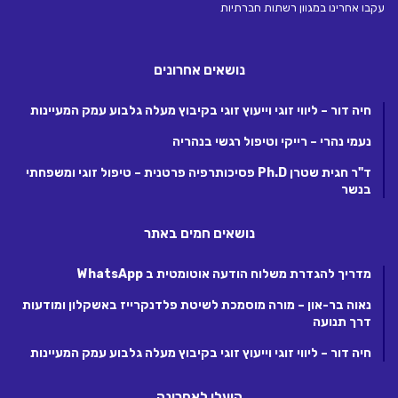
עקבו אחרינו במגוון רשתות חברתיות
נושאים אחרונים
חיה דור – ליווי זוגי וייעוץ זוגי בקיבוץ מעלה גלבוע עמק המעיינות
נעמי נהרי – רייקי וטיפול רגשי בנהריה
ד"ר חגית שטרן Ph.D פסיכותרפיה פרטנית – טיפול זוגי ומשפחתי
בנשר
נושאים חמים באתר
מדריך להגדרת משלוח הודעה אוטומטית ב WhatsApp
נאוה בר-און – מורה מוסמכת לשיטת פלדנקרייז באשקלון ומודעות
דרך תנועה
חיה דור – ליווי זוגי וייעוץ זוגי בקיבוץ מעלה גלבוע עמק המעיינות
הועלו לאחרונה