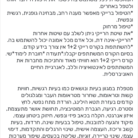
ולטפל באחרים.
*הטיפול ברייקי מאפשר מענה רחב, מבחינה גופנית, רגשית
ונפשית.
*טיפול מרחוק
*את שיטת הרייקי ניתן לשלב עם שיטות אחרות
*הרייקי-אינה דת, וכל אדם מכל אמונה יכול להשתמש בה.
*להשתתפות בקורס רייקי 1+2 אין צורך בידע קודם.
בסיום הקורס המשתתפים יקבלו:*תעודה *חוברת לימוד*שי.
קורס רייקי 1+2 הוא חוויתי מאוד והחניכות מחברות את
המשתתפים לאינטואיציה וללב, לאנרגיית החיים
האוניברסלית.
מטפלת במגוון בעיות ונושאים כמו בעיות רגשיות, חוויות
קשות וטראומות, שחרור מטראומות העבר ומגלגולים
קודמים בעזרת תטא הילינג, הורדת מתח נפשי, לחץ
וסטרס, רגיעה, הגברת המוטיבציה, תחושת אושר מתעצמת,
איזון אנרגטי, הקלה בכאב פיזי ונפשי, חיזוק ביטחון עצמי,
מיקוד והגעה לתובנות, טיפול בבעיות שינה, חרדות, בעיות
קשב וריכוז, העצמה אישית, שינוי הרגלים והתקדמות, דימוי
עצמי, שינוי קריירה, זוגיות, שליטה בכעסים, שיפור מערכות