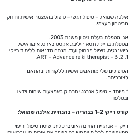
אילנה שמואל – טיפול רגשי – טיפול בהעצמה אישית וחיזוק
הביטחון העצמי.
אני מטפלת בעלת ניסיון משנת 2003.
מטפלת ברייקי, תטא הילינג, אקסס בארס, אימון אישי,
ביואנרגיה, טיפול מרחוק ועוד. מנחה סדנאות ללימוד רייקי
1, 2, 3 – ART – Advance reiki therapist.
הטיפולים שלי מותאמים אישית ללקוחות ובהתאם
לצורכיהם.
* מיוחד – טיפול אנרגטי מרחוק באמצעות שיחות וידאו
ובטלפון
קורס רייקי 1-2 בנהריה – בהנחיית אילנה שמואל:
רייקי – אנרגיית החיים האוניברסלית, שיטת טיפול וריפוי
המאפשרת לכל משתמש בה לשפר את איכות חייו ובריאותו