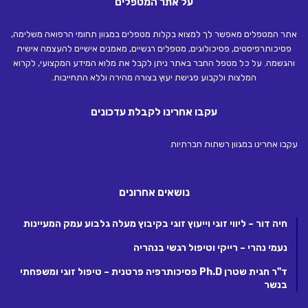
על אתר המטפלים
אתר המטפלים מאפשר לך למצוא בקלות מטפלים במגוון תחומי הרפואה משלימה,
פסיכותרפיסטים, פסיכולוגים, מטפלים רגשיים, מאמנים אישיים להעצמה אישית
והגשמה. על כל מטפל החבר באתר ניתן לקבל את מלוא המידע המקצועי, לקרוא
המלצות ולקבוע פגישת יעוץ בצורה מהירה וללא התחייבות.
עקבו אחרינו לקבלת עדכונים
עקבו אחרינו במגוון רשתות חברתיות
נושאים אחרונים
חיה דור – ליווי זוגי וייעוץ זוגי בקיבוץ מעלה גלבוע עמק המעיינות
נעמי נהרי – רייקי וטיפול רגשי בנהריה
ד"ר חגית שטרן Ph.D פסיכותרפיה פרטנית – טיפול זוגי ומשפחתי
בנשר