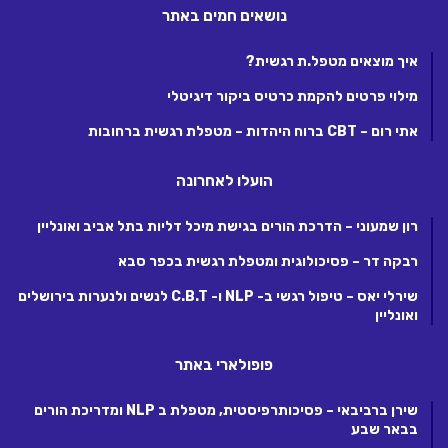
נושאים חמים באתר
איך מוצאים מטפל.ת רגשית?
מילוי פרטים להקמת כרטיס ביקור דיגיטלי
אתי רום – CBT ברוח היהדות – מטפלת רגשית ברחובות
הועלו לאחרונה
רון שמעוני – הדרכת הורים בגישת מיכל דליות בתל אביב ואונליין
רבקה דר – פסיכולוגית ומטפלת רגשית בכפר סבא
שירלי יאס – טיפול רגשי ב- NLP ו- C.B.T לנשים ולנערות בירושלים
ואונליין
פופולארי באתר
שירן ברביבאי – פסיכותרפיסטית, מטפלת ב NLP ומדריכת הורים
בבאר שבע