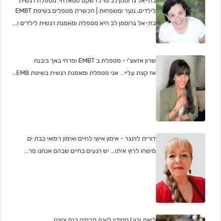
בת-אל גרוסמן לב מרכז שקט סמאדהי. מטפלת רגשית
לילדים, נוער ומשפחות | הכשרת מטפלים בשיטת EMBT
בת-אל גרוסמן לב היא מטפלת ומאמנת רגשית לילדים ו...
שרון אזאצ'י - מטפלת ב EMBT ופרחי באך ביבנה
אז קצת עליי... אני מטפלת ומאמנת רגשית בשיטת EMB...
דורית לוינגר - אימון אישי לחיים ואימון רפואי בבת ים
מישהו לרוץ איתו... יש רגעים בחיים שבהם אנחנו מר...
ליאת ירון I סטודיו ליוגה תרפיה בנס ציונה