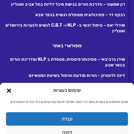
רון שמעוני – הדרכת הורים בגישת מיכל דליות בתל אביב ואונליין
רבקה דר – פסיכולוגית ומטפלת רגשית בכפר סבא
שירלי יאס – טיפול רגשי ב- NLP ו- C.B.T לנשים ולנערות בירושלים
ואונליין
פופולארי באתר
שירן ברביבאי – פסיכותרפיסטית, מטפלת ב NLP ומדריכת הורים
בבאר שבע
דינה זלוטניק – הורות מודעת וטיפול בשיטת המטאיזם
לנה קנטור – פסיכותרפיסטית ומטפלת ריגשית בקרית אונו
שימוש בעוגיות
אנחנו משתמשים בעוגיות באתר כדי לשפר את חוויית הגלישה ושימוש בכל הכלים המתקדמים
© כל הזכויות שמורות 2026, לחברת ג.ע.ש שיווק ומסחר באינטרנט בע"מ.
קבלה
מפעילת קבוצת אתרי אלטרנטיבלי |
אלטרנטיבלי
ראשי
הצטרפות לאתר
יצירת קשר
תנאי שימוש, פרטיות ותקנון
דחיה