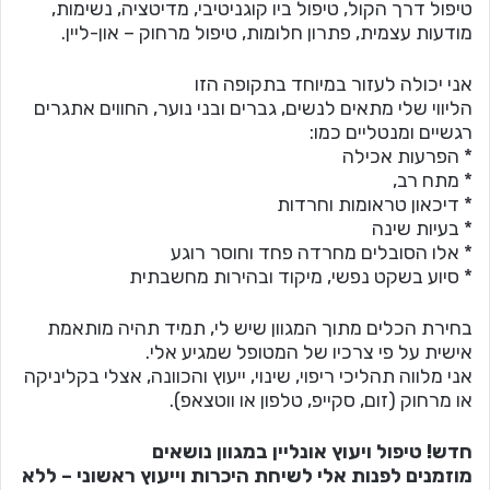
טיפול דרך הקול, טיפול ביו קוגניטיבי, מדיטציה, נשימות,
מודעות עצמית, פתרון חלומות, טיפול מרחוק – און-ליין.
אני יכולה לעזור במיוחד בתקופה הזו
הליווי שלי מתאים לנשים, גברים ובני נוער, החווים אתגרים
רגשיים ומנטליים כמו:
* הפרעות אכילה
* מתח רב,
* דיכאון טראומות וחרדות
* בעיות שינה
* אלו הסובלים מחרדה פחד וחוסר רוגע
* סיוע בשקט נפשי, מיקוד ובהירות מחשבתית
בחירת הכלים מתוך המגוון שיש לי, תמיד תהיה מותאמת
אישית על פי צרכיו של המטופל שמגיע אלי.
אני מלווה תהליכי ריפוי, שינוי, ייעוץ והכוונה, אצלי בקליניקה
או מרחוק (זום, סקייפ, טלפון או ווטצאפ).
חדש! טיפול ויעוץ אונליין במגוון נושאים
מוזמנים לפנות אלי לשיחת היכרות וייעוץ ראשוני – ללא