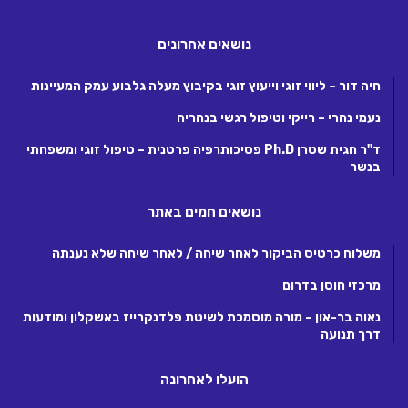
נושאים אחרונים
חיה דור – ליווי זוגי וייעוץ זוגי בקיבוץ מעלה גלבוע עמק המעיינות
נעמי נהרי – רייקי וטיפול רגשי בנהריה
ד"ר חגית שטרן Ph.D פסיכותרפיה פרטנית – טיפול זוגי ומשפחתי
בנשר
נושאים חמים באתר
משלוח כרטיס הביקור לאחר שיחה / לאחר שיחה שלא נענתה
מרכזי חוסן בדרום
נאוה בר-און – מורה מוסמכת לשיטת פלדנקרייז באשקלון ומודעות
דרך תנועה
הועלו לאחרונה