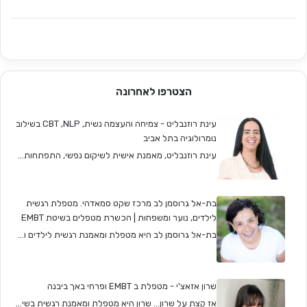
הצטרפו לאחרונה
עינת רוזנבליט - צמיחה והעצמה נשית, CBT ,NLP בשילוב
נומרולוגיה בתל אביב
עינת רוזנבליט, מאמנת אישית לשיקום נפשי, התפתחות...
בת-אל גרוסמן לב מרכז שקט סמאדהי. מטפלת רגשית
לילדים, נוער ומשפחות | הכשרת מטפלים בשיטת EMBT
בת-אל גרוסמן לב היא מטפלת ומאמנת רגשית לילדים ו...
שרון אזאצ'י - מטפלת ב EMBT ופרחי באך ביבנה
אז קצת על שרון… שרון היא מטפלת ומאמנת רגשית בשי...