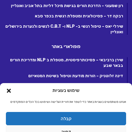
רון שמעוני – הדרכת הורים בגישת מיכל דליות בתל אביב ואונליין
רבקה דר – פסיכולוגית ומטפלת רגשית בכפר סבא
שירלי יאס – טיפול רגשי ב- NLP ו- C.B.T לנשים ולנערות בירושלים
ואונליין
פופולארי באתר
שירן ברביבאי – פסיכותרפיסטית, מטפלת ב NLP ומדריכת הורים
בבאר שבע
דינה זלוטניק – הורות מודעת וטיפול בשיטת המטאיזם
לנה קנטור – פסיכותרפיסטית ומטפלת ריגשית בקרית אונו
שימוש בעוגיות
אנחנו משתמשים בעוגיות באתר כדי לשפר את חוויית הגלישה ושימוש בכל הכלים המתקדמים
© כל הזכויות שמורות 2026, לחברת ג.ע.ש שיווק ומסחר באינטרנט בע"מ.
קבלה
מפעילת קבוצת אתרי אלטרנטיבלי |
אלטרנטיבלי
ראשי
הצטרפות לאתר
יצירת קשר
תנאי שימוש, פרטיות ותקנון
דחיה