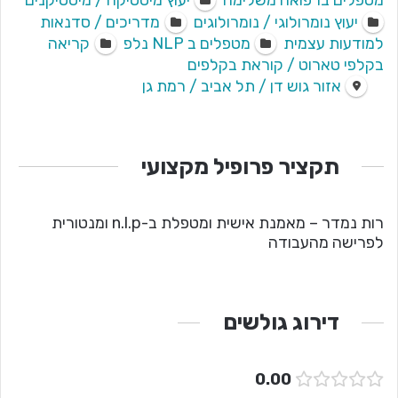
מטפלים ברפואה משלימה
יעוץ מיסטיקה / מיסטיקנים
יעוץ נומרולוגי / נומרולוגים
מדריכים / סדנאות
למודעות עצמית
מטפלים ב NLP נלפ
קריאה
בקלפי טארוט / קוראת בקלפים
אזור גוש דן / תל אביב / רמת גן
תקציר פרופיל מקצועי
רות נמדר – מאמנת אישית ומטפלת ב-n.l.p ומנטורית
לפרישה מהעבודה
דירוג גולשים
0.00