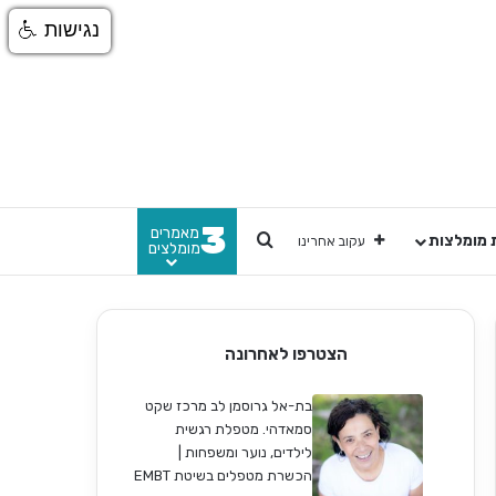
נגישות
3
מאמרים
חפש
 מומלצות
עקוב אחרינו
מומלצים
הצטרפו לאחרונה
בת-אל גרוסמן לב מרכז שקט
סמאדהי. מטפלת רגשית
לילדים, נוער ומשפחות |
הכשרת מטפלים בשיטת EMBT