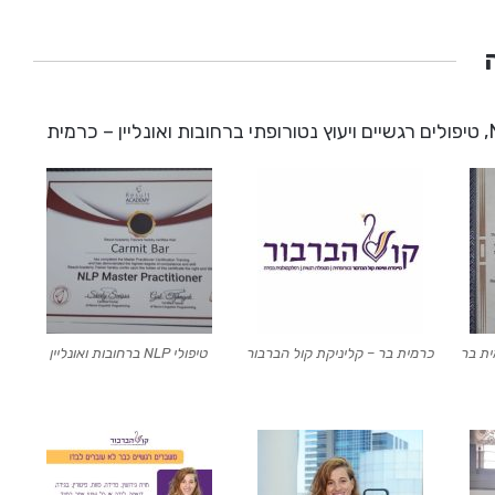
גלריית תמונות ותעודות הסמכה של טיפולי NLP, טיפולים רגשיים ויעוץ נטורופתי ברחובות ואונליין – כרמית
ית בר
כרמית בר – קליניקת קול הברבור
טיפולי NLP ברחובות ואונליין