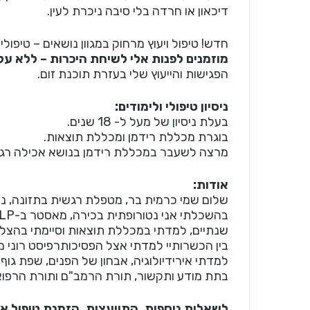
דיכאון או חרדה בלי סיבה ניכרת לעין.
חדש! טיפול ויעוץ מרחוק במגוון נושאים – טיפולים
מוזמנים לפנות אלי לשיחת היכרות – ללא על
הפגישות והייעוץ שלי בעזרת תוכנת זום.
ניסיון טיפולי ולימודים:
בעלת ניסיון של מעל ל- 18 שנים.
בוגרת מכללת רידמן ומכללת תוצאות.
מרצה לשעבר במכללת רידמן בנושא אכילה רגש
אודות:
שלום שמי כרמית בר, מטפלת רגשית בתזונה, נטורופתית, LP
שנתיים, למדתי במכללת תוצאות וסיימתי בהצל
בין הכשרותיי למדתי אצל הפסיכותרפיסט רוני מי
למדתי אירידיולוגיה, אבחון של הפנים, שפת גוף
בתת מודע ותקשור, תורת הרמב"ם ותורת הרפוא
לשאלות נוספות, התייעצות, הזמנת טיפול או