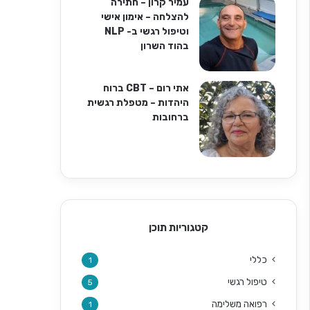
עמיר קרון – חתירה
להצלחה – אימון אישי
וטיפול רגשי ב- NLP
בהוד השרון
אתי רום – CBT ברוח
היהדות – מטפלת רגשית
ברחובות
קטגוריות תוכן
כללי
1
טיפול רגשי
5
רפואה משלימה
1