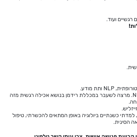
 רגשיים ועוד.
ות!
ית.
N ותת מודע.
בהשכלתי אני נטורופתית בכירה, מאסטר ב-NLP. מרצה לשעבר במכללת רידמן בנושא אכילה רגשית מזה
חה.
יזליש.
, למדתי כשנתיים ביולוגיה באופן המתאים להכשרתי, טיפול
ה הסינית.
 קביעת פגישה אישית, צרו עימי קשר טלפוני.