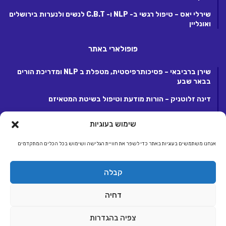
שירלי יאס – טיפול רגשי ב- NLP ו- C.B.T לנשים ולנערות בירושלים
ואונליין
פופולארי באתר
שירן ברביבאי – פסיכותרפיסטית, מטפלת ב NLP ומדריכת הורים
בבאר שבע
דינה זלוטניק – הורות מודעת וטיפול בשיטת המטאיזם
לנה קנטור – פסיכותרפיסטית ומטפלת ריגשית בקרית אונו
שימוש בעוגיות
אנחנו משתמשים בעוגיות באתר כדי לשפר את חוויית הגלישה ושימוש בכל הכלים המתקדמים
© כל הזכויות שמורות 2026, לחברת ג.ע.ש שיווק ומסחר באינטרנט בע"מ.
קבלה
מפעילת קבוצת אתרי אלטרנטיבלי |
אלטרנטיבלי
ראשי
הצטרפות לאתר
יצירת קשר
תנאי שימוש, פרטיות ותקנון
דחיה
הצהרת נגישות
צפיה בהגדרות