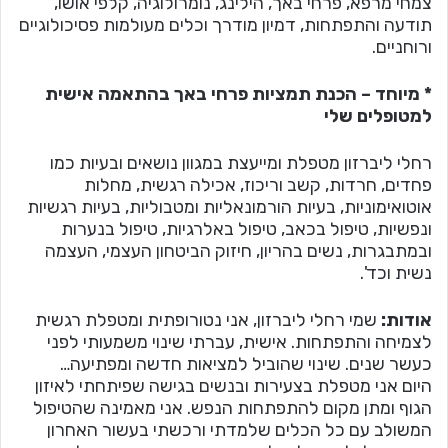
צמחי מרפא, פרחי באך, הילינג, נומרולוגיה, קלפי אושו,
תודעה והתפתחות, דמיון מודרך וכלים מעולמות פסיכולוגיים
ורוחניים.
* מיוחד – הכנת תמציות פרחי באך בהתאמה אישית
למטופלים שלי
רחלי ליברזון מטפלת ומייעצת במגוון נושאים ובעיות כמו
פחדים, חרדות, קשב וריכוז, אכילה רגשית, מחלות
אוטואימוניות, בעיות הורמונאליות ומטבוליות, בעיות רגשיות
ונפשיות, טיפול בכאב, טיפול באלרגיות, טיפול בנערות
ובמתבגרות, נשים בהריון, חיזוק הביטחון העצמי, העצמה
נשית וכד'.
אודות:
שמי רחלי ליברזון, אני נטורופתית ומטפלת רגשית
לצמיחה והתפתחות. אישית, עברתי שינוי משמעותי לפני
כעשר שנים. שינוי שהוביל למציאות חדשה ומפתיעה…
היום אני מטפלת בצעירות ובנשים בגישה שפיתחתי לאיזון
הגוף ומתן מקום להתפתחות הנפש. אני מאמינה שהטיפול
המשולב עם כל הכלים שלמדתי ורכשתי בעשור האחרון