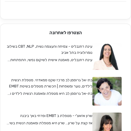
הצטרפו לאחרונה
עינת רוזנבליט - צמיחה והעצמה נשית, CBT ,NLP בשילוב
נומרולוגיה בתל אביב
עינת רוזנבליט, מאמנת אישית לשיקום נפשי, התפתחות...
בת-אל גרוסמן לב מרכז שקט סמאדהי. מטפלת רגשית
לילדים, נוער ומשפחות | הכשרת מטפלים בשיטת EMBT
בת-אל גרוסמן לב היא מטפלת ומאמנת רגשית לילדים ו...
שרון אזאצ'י - מטפלת ב EMBT ופרחי באך ביבנה
אז קצת על שרון… שרון היא מטפלת ומאמנת רגשית בשי...