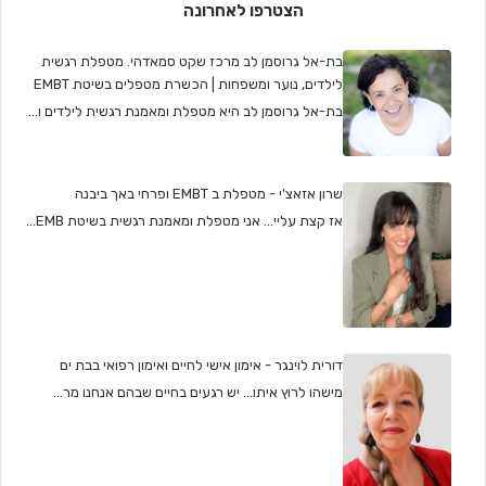
הצטרפו לאחרונה
בת-אל גרוסמן לב מרכז שקט סמאדהי. מטפלת רגשית
לילדים, נוער ומשפחות | הכשרת מטפלים בשיטת EMBT
בת-אל גרוסמן לב היא מטפלת ומאמנת רגשית לילדים ו...
שרון אזאצ'י - מטפלת ב EMBT ופרחי באך ביבנה
אז קצת עליי... אני מטפלת ומאמנת רגשית בשיטת EMB...
דורית לוינגר - אימון אישי לחיים ואימון רפואי בבת ים
מישהו לרוץ איתו... יש רגעים בחיים שבהם אנחנו מר...