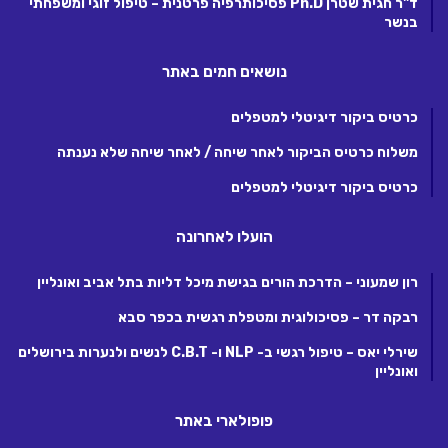
ד"ר חגית שטרן Ph.D פסיכותרפיה פרטנית – טיפול זוגי ומשפחתי
בנשר
נושאים חמים באתר
כרטיס ביקור דיגיטלי למטפלים
משלוח כרטיס הביקור לאחר שיחה / לאחר שיחה שלא נענתה
כרטיס ביקור דיגיטלי למטפלים
הועלו לאחרונה
רון שמעוני – הדרכת הורים בגישת מיכל דליות בתל אביב ואונליין
רבקה דר – פסיכולוגית ומטפלת רגשית בכפר סבא
שירלי יאס – טיפול רגשי ב- NLP ו- C.B.T לנשים ולנערות בירושלים
ואונליין
פופולארי באתר