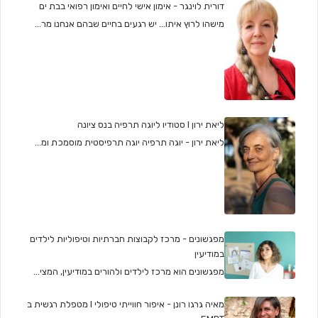
דורית לוינגר - אימון אישי לחיים ואימון רפואי בבת ים
מישהו לרוץ איתו... יש רגעים בחיים שבהם אנחנו מר...
ליאת ירון I סטודיו ליוגה תרפיה בנס ציונה
ליאת ירון - יוגה תרפיה יוגה תרפיסטית מוסמכת ומ...
מפגשונים - מרכז לקבוצות חברתיות וטיפוליות לילדים
במודיעין
מפגשונים הוא מרכז לילדים ולהורים במודיעין, המצי...
מאיה גרגו רונן - איפור חווייתי טיפולי I מטפלת רגשית ב