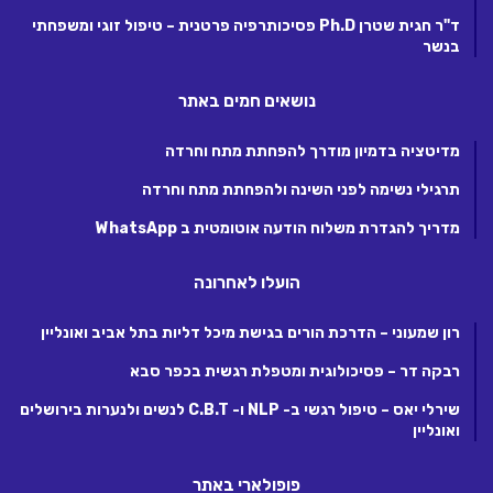
ד"ר חגית שטרן Ph.D פסיכותרפיה פרטנית – טיפול זוגי ומשפחתי
בנשר
נושאים חמים באתר
מדיטציה בדמיון מודרך להפחתת מתח וחרדה
תרגילי נשימה לפני השינה ולהפחתת מתח וחרדה
מדריך להגדרת משלוח הודעה אוטומטית ב WhatsApp
הועלו לאחרונה
רון שמעוני – הדרכת הורים בגישת מיכל דליות בתל אביב ואונליין
רבקה דר – פסיכולוגית ומטפלת רגשית בכפר סבא
שירלי יאס – טיפול רגשי ב- NLP ו- C.B.T לנשים ולנערות בירושלים
ואונליין
פופולארי באתר