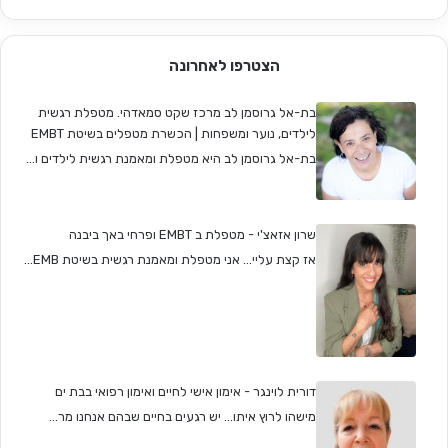
הצטרפו לאחרונה
בת-אל גרוסמן לב מרכז שקט סמאדהי. מטפלת רגשית
לילדים, נוער ומשפחות | הכשרת מטפלים בשיטת EMBT
בת-אל גרוסמן לב היא מטפלת ומאמנת רגשית לילדים ו...
שרון אזאצ'י - מטפלת ב EMBT ופרחי באך ביבנה
אז קצת עליי... אני מטפלת ומאמנת רגשית בשיטת EMB...
דורית לוינגר - אימון אישי לחיים ואימון רפואי בבת ים
מישהו לרוץ איתו... יש רגעים בחיים שבהם אנחנו מר...