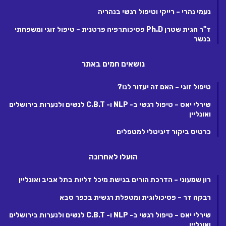
נעמי נהרי – רייקי וטיפול רגשי בנהריה
ד"ר חגית שטרן Ph.D פסיכותרפיה פרטנית – טיפול זוגי ומשפחתי
בנשר
נושאים חמים באתר
טיפול זוגי – האם זה יעזור לנו?
שירלי יאס – טיפול רגשי ב- NLP ו- C.B.T לנשים ולנערות בירושלים
ואונליין
כרטיס ביקור דיגיטלי למטפלים
הועלו לאחרונה
רון שמעוני – הדרכת הורים בגישת מיכל דליות בתל אביב ואונליין
רבקה דר – פסיכולוגית ומטפלת רגשית בכפר סבא
שירלי יאס – טיפול רגשי ב- NLP ו- C.B.T לנשים ולנערות בירושלים
ואונליין