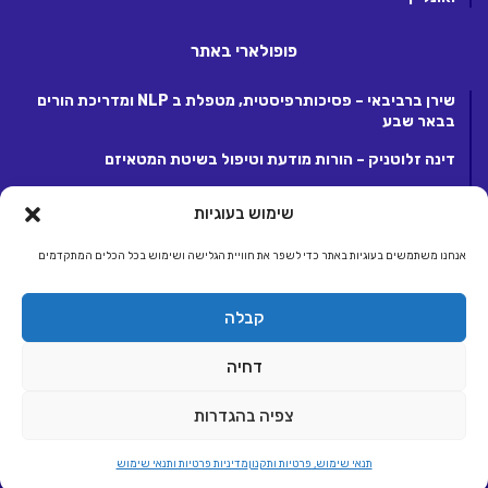
פופולארי באתר
שירן ברביבאי – פסיכותרפיסטית, מטפלת ב NLP ומדריכת הורים
בבאר שבע
דינה זלוטניק – הורות מודעת וטיפול בשיטת המטאיזם
לנה קנטור – פסיכותרפיסטית ומטפלת ריגשית בקרית אונו
שימוש בעוגיות
אנחנו משתמשים בעוגיות באתר כדי לשפר את חוויית הגלישה ושימוש בכל הכלים המתקדמים
© כל הזכויות שמורות 2026, לחברת ג.ע.ש שיווק ומסחר באינטרנט בע"מ.
קבלה
מפעילת קבוצת אתרי אלטרנטיבלי |
אלטרנטיבלי
ראשי
הצטרפות לאתר
יצירת קשר
תנאי שימוש, פרטיות ותקנון
דחיה
הצהרת נגישות
צפיה בהגדרות
Instagram
YouTube
Facebook
תנאי שימוש, פרטיות ותקנון
מדיניות פרטיות ותנאי שימוש