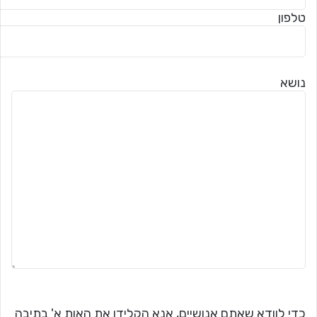
טלפון
נושא
כדי לוודא שאתם אנושיים, אנא הקלידו את האות א' בתיבה