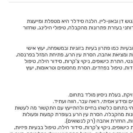
ש דן ובאון-ליין. הלנה סידלר היא מטפלת ומייעצת
וחני בעזרת פתרונות מהקבלה, טיפולי הילינג, שחזור
יות כמו פתרון בעיות בזוגיות ובמשפחה, יעוץ אישי
ות ומציאת אהבה, הסרת עין הרע, פתיחת המזל בפרנסה,
י, התרת כישופים, ניקוי צ'קרות, סידור הילה, טיפול
רדות, טיפול בפחדים, הסרת מחסומים וטראומות, יעוץ
ת, בעלת ניסיון מולד בתחום.
 ומידע אמיתי, רואה עבר, הווה ועתיד.
י בתחום כלשהו בחיים ולהתייעץ עם התקשור מה לעשות
רונות מהקבלה, הסרת עין הרע בעופרת קמעות ופעולות
ת, החזרת אהבה (רק לנשואים).
כישופים, ניקוי צ'קרות, סידור הילה, טיפול בבעיות פיזיות,