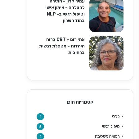
עמיר קרון – חתירה
להצלחה – אימון אישי
וטיפול רגשי ב- NLP
בהוד השרון
אתי רום – CBT ברוח
היהדות – מטפלת רגשית
ברחובות
קטגוריות תוכן
כללי
1
טיפול רגשי
5
רפואה משלימה
1