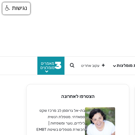
נגישות
3
מאמרים
חפש
 מומלצות
עקוב אחרינו
מומלצים
הצטרפו לאחרונה
בת-אל גרוסמן לב מרכז שקט
סמאדהי. מטפלת רגשית
לילדים, נוער ומשפחות |
הכשרת מטפלים בשיטת EMBT