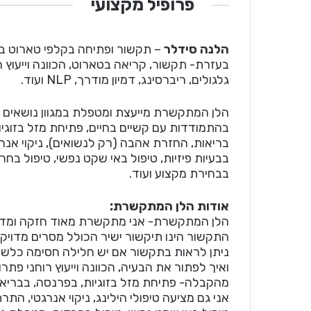
פרופיל מקצועי
הלנה סידלר
– תקשור ופתיחה בקלפי טארוט בגו
בעזרת- תקשור, קריאה בטארוט, הכוונה וייעוץ ר
גלגולים, ריברסינג, דמיון מודרך, NLP ועוד.
הלן המתקשרת מייעצת ומטפלת במגוון נושאים ובע
בהתמודדות עם קשיים בחיים, פתיחת מזל בזוגי
בריאות, החזרת אהבה (רק לנשואים), ניקוי אנרגט
בבעיות פיזיות, טיפול באי שקט נפשי, טיפול בח
בבחירת מקצוע ועוד.
אודות הלן המתקשרת:
הלן המתקשרת- אני מתקשרת מאוד חזקה ומדויק
התקשור הינו תיקשור ישיר הכולל מסרים מדויקים
ניתן לראות בתקשור אם יש חלילה חסימה כלשה
ואיך לפתור את הבעיה, הכוונה וייעוץ רוחני פת
מהקבלה- פתיחת מזל בזוגיות, בפרנסה, בבריאו
אני גם מציעה טיפולי הילינג, ניקוי אנרגטי, התרת 