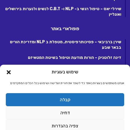
שירלי יאס – טיפול רגשי ב- NLP ו- C.B.T לנשים ולנערות בירושלים
ואונליין
פופולארי באתר
שירן ברביבאי – פסיכותרפיסטית, מטפלת ב NLP ומדריכת הורים
בבאר שבע
דינה זלוטניק – הורות מודעת וטיפול בשיטת המטאיזם
לנה קנטור – פסיכותרפיסטית ומטפלת ריגשית בקרית אונו
שימוש בעוגיות
אנחנו משתמשים בעוגיות באתר כדי לשפר את חוויית הגלישה ושימוש בכל הכלים המתקדמים
© כל הזכויות שמורות 2026, לחברת ג.ע.ש שיווק ומסחר באינטרנט בע"מ.
קבלה
מפעילת קבוצת אתרי אלטרנטיבלי |
אלטרנטיבלי
ראשי
הצטרפות לאתר
יצירת קשר
תנאי שימוש, פרטיות ותקנון
דחיה
הצהרת נגישות
צפיה בהגדרות