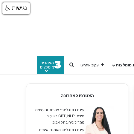
נגישות
3
מאמרים
חפש
 מומלצות
עקוב אחרינו
מומלצים
הצטרפו לאחרונה
עינת רוזנבליט - צמיחה והעצמה
נשית, CBT ,NLP בשילוב
נומרולוגיה בתל אביב
עינת רוזנבליט, מאמנת אישית