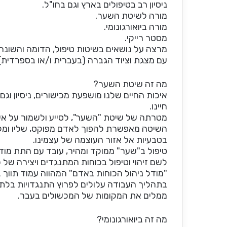
ניסיון רב בטיפולים בארץ וגם בחו"ל.
מורה לשיטת השער.
מורה ביואורגונומי.
מסטר רייקי.
מרצה על נושאים בשיטות טיפול, הדומה והשונה 
עם מצגת וציוד הגברה (בעברית ו/או בספרדית).
מה זה שיטת השער?
איכות החיים שלנו מושפעת מכישורים, ניסיון וגם
חיינו.
מטרתה של שיטת "השער", לסייע ולשמור על איכ
השיטה מאפשרת להפוך לאדם מפוקס, שליו ומלא ח
בטבעיות אל אזור העוצמה של עצמינו.
טיפול ב"שער" ממוקד ומהיר, עובד עם התת מודע
לשם זיהוי וטיפול בכוחות המתנגדים ויצירה של 
"מודל ניהול הכוחות באדם" המהווה עמוד תווך
בתהליך העבודה עלולים לפרוץ התנגדויות בלתי 
ממלים את המקומות של המכשולים בעבר.
מה זה ביואורגונומי?