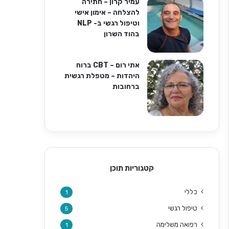
עמיר קרון – חתירה
להצלחה – אימון אישי
וטיפול רגשי ב- NLP
בהוד השרון
אתי רום – CBT ברוח
היהדות – מטפלת רגשית
ברחובות
קטגוריות תוכן
כללי
1
טיפול רגשי
5
רפואה משלימה
1