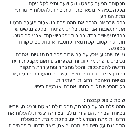
הלקוחה מגיעה למפגש של שעה וחצי לקליניקה.
מעלה בעיה או נושא ומתחילות ביחד, להעלות ״דמויות״
מתת המודע.
בכל שלב אני מנחה את המטופלת בשאלות מעולם הרגש.
את התשובות אנחנו מקבלות, מפתיחה בקלפים, שימוש
בבדים עשויים לבד, בבובות ״מטריושקה״ ואבני קריסטל.
התהליך קסום, קשה מאד להסביר את הקסם שקורה
במפגש.
נשים שהגיעו אלי, עם לב שבור מפרידה מזוגיות. אהבה
נכזבת, עייפות מחיי זוגיות ומשפחה, פתאום מקבלות זווית
חדשה להסתכלות, והכל מתבהר ומתעוררת התקווה.
כמו כן אני נותנת המון טיפים לשיפור המערכת הזוגית, או
מציאת האהבה והזוגיות, העתידית.
כל המפגש מלווה בהמון אהבה ואנרגיית ריפוי.
שיטת טיפול קבוצתי:
המטופלת מגיעה למרחב, מחכים לה נציגות ונציגים, שבאו
במיוחד עבורה. הם עוזרים לנו, בצורה ריגשית, להעלות את
הדמויות מתת המודע לחיים, בתלת מימד. המטופלת
מתבוננת על חייה כמו סרט ורואה, כיצד הדמויות מתחילות