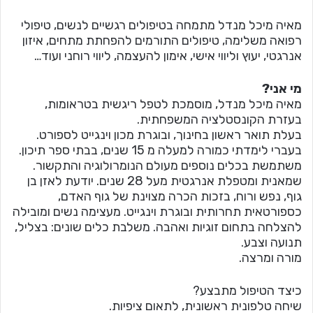
מאיה מיכל מנדל מתמחה בטיפולים רגשיים לנשים, טיפולי
רפואה משלימה, טיפולים התורמים להפחתת מתחים, איזון
אנרגטי, יעוץ וליווי אישי, אימון להעצמה, ליווי רוחני ועוד…
מי אני?
מאיה מיכל מנדל, מוסמכת לטפל ריגשית בטראומות,
בעזרת הקונסטלציה המשפחתית.
בעלת תואר ראשון בחינוך, ובוגרת מכון וינגייט לספורט.
בעברי לימדתי כמורה למעלה מ 15 שנים, בבתי ספר תיכון.
משתמשת בכלים נוספים מעולם הנומרולוגיה והתקשור.
שמאנית ומטפלת אנרגטית מעל 28 שנים. יודעת לאזן בן
גוף, נפש ורוח, בזכות הכרה מצוינת של גוף האדם,
כספורטאית תחרותית ובוגרת וינגייט. מעצימה נשים ומובילה
להצלחה בתחום זוגיות ואהבה. משלבת כלים שונים: בצליל,
תנועה וצבע.
מורה ומרצה.
כיצד הטיפול מתבצע?
שיחה טלפונית ראשונית, לתאום ציפיות.