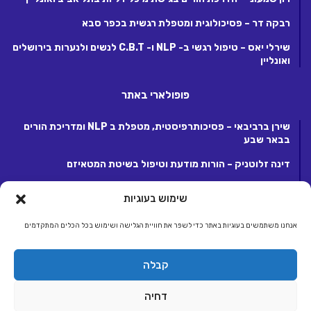
רבקה דר – פסיכולוגית ומטפלת רגשית בכפר סבא
שירלי יאס – טיפול רגשי ב- NLP ו- C.B.T לנשים ולנערות בירושלים
ואונליין
פופולארי באתר
שירן ברביבאי – פסיכותרפיסטית, מטפלת ב NLP ומדריכת הורים
בבאר שבע
דינה זלוטניק – הורות מודעת וטיפול בשיטת המטאיזם
לנה קנטור – פסיכותרפיסטית ומטפלת ריגשית בקרית אונו
שימוש בעוגיות
אנחנו משתמשים בעוגיות באתר כדי לשפר את חוויית הגלישה ושימוש בכל הכלים המתקדמים
© כל הזכויות שמורות 2026, לחברת ג.ע.ש שיווק ומסחר באינטרנט בע"מ.
קבלה
מפעילת קבוצת אתרי אלטרנטיבלי |
אלטרנטיבלי
ראשי
הצטרפות לאתר
יצירת קשר
תנאי שימוש, פרטיות ותקנון
דחיה
הצהרת נגישות