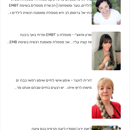
לילדים, נוער ומשפחות | הכשרת מטפלים בשיטת EMBT
בת-אל גרוסמן לב היא מטפלת ומאמנת רגשית לילדים ו...
שרון אזאצ'י - מטפלת ב EMBT ופרחי באך ביבנה
אז קצת עליי... אני מטפלת ומאמנת רגשית בשיטת EMB...
דורית לוינגר - אימון אישי לחיים ואימון רפואי בבת ים
מישהו לרוץ איתו... יש רגעים בחיים שבהם אנחנו מר...
ליאת ירון I סטודיו ליוגה תרפיה בנס ציונה