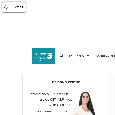
נגישות
3
מאמרים
חפש
 מומלצות
עקוב אחרינו
מומלצים
הצטרפו לאחרונה
עינת רוזנבליט - צמיחה והעצמה
נשית, CBT ,NLP בשילוב
נומרולוגיה בתל אביב
עינת רוזנבליט, מאמנת אישית