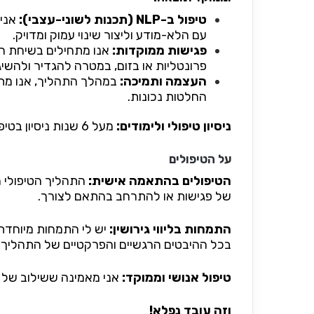
טיפול ב-NLP (תכנות לשוני-עצבי):
אני 
עם הלא-מודע וליצור שינוי עמוק ומדויק.
פגישות ממוקדות:
אנו מתחילים בשיחת הבה
פרונטליות או בזום, במטרה להגדיר ולהשי
העצמה ותמיכה:
במהלך התהליך, אנו מתמ
החלטות נכונות.
ניסיון טיפולי ולימודים:
מעל 6 שנות ניסיון בטיפול וייעוץ, עם הכשרה מקיפה בשיטות טיפול מתקדמות.
על הטיפולים
הטיפולים בהתאמה אישית:
התהליך הטיפולי 
של פגישות או להתרחב בהתאם לצורך.
התמחות בליווי גירושין:
יש לי התמחות מיוחדת ב
בכל ההיבטים הרגשיים והפרקטיים של התהליך.
טיפול אנושי וממוקד:
אני מאמינה ששילוב של 
וזה עובד נפלא!