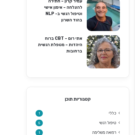
עמיר קרון – חתירה
להצלחה – אימון אישי
וטיפול רגשי ב- NLP
בהוד השרון
אתי רום – CBT ברוח
היהדות – מטפלת רגשית
ברחובות
קטגוריות תוכן
כללי
1
טיפול רגשי
5
רפואה משלימה
1