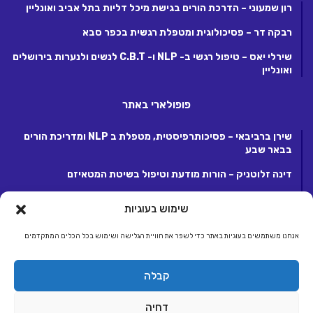
רון שמעוני – הדרכת הורים בגישת מיכל דליות בתל אביב ואונליין
רבקה דר – פסיכולוגית ומטפלת רגשית בכפר סבא
שירלי יאס – טיפול רגשי ב- NLP ו- C.B.T לנשים ולנערות בירושלים
ואונליין
פופולארי באתר
שירן ברביבאי – פסיכותרפיסטית, מטפלת ב NLP ומדריכת הורים
בבאר שבע
דינה זלוטניק – הורות מודעת וטיפול בשיטת המטאיזם
לנה קנטור – פסיכותרפיסטית ומטפלת ריגשית בקרית אונו
שימוש בעוגיות
אנחנו משתמשים בעוגיות באתר כדי לשפר את חוויית הגלישה ושימוש בכל הכלים המתקדמים
© כל הזכויות שמורות 2026, לחברת ג.ע.ש שיווק ומסחר באינטרנט בע"מ.
קבלה
מפעילת קבוצת אתרי אלטרנטיבלי |
אלטרנטיבלי
ראשי
הצטרפות לאתר
יצירת קשר
תנאי שימוש, פרטיות ותקנון
דחיה