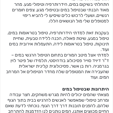
התחלתי בשיקום במים, הידרותרפיה וטיפולי מגע. מהר
מאוד הבנתי שבטיפול במים ובטיפולי מגע, צפים חומרים
רגשיים, ושעלי לרכוש כלים שיסיעו לי להביא ריפוי
למטופלים שלי מול הנושאים הללו.
בעקבות זאת למדתי הידרותרפיה, טיפול בטראומות במים,
טיפול במגע, שיטת פאולה, הכנה ללידה טבעית, שחיית
תינוקות, טיפול בטראומות לידה, התעמלות אירובית במים
ועוד.
למדתי אצל מיטב המורים בתחום הטיפול הרגשי במים –
ד"ר דיויד סוייר פסיכולוג בודהיסטי, תלמידו של פיטר לוין
בגרמניה. רות בן אשר, פסיכולוגית קלינית ישראלית
שהעבירה את המטופלים שלה מחדר הטיפולים אל המרחב
המים. ועוד
היתרונות שבטיפול במים
מצאתי שהמים יכולים להיות מגרש משחקים, חצר עבודה
ומרחב טיפולי שמאפשר לאנשים להרגיש בבית בתוך הגוף
שלהם, להפנים תובנות דרך דרך הגוף. נוכחתי לדעת שאם
החיים מכווצים אותנו, המים נותנים לנו הזדמנות להתרחב