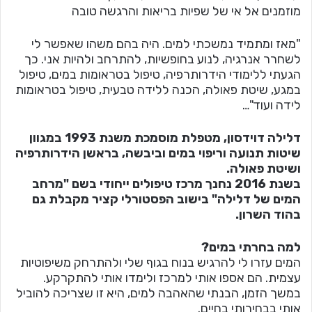
מוזמנים אל אי של שפיות בריאות והרגשה טובה
"מאז ומתמיד נמשכתי למים. היה בהם משהו שאפשר לי
לשחרר אנרגיה, לנוע בחופשיות, להתרחב ולהיות אני. כך
הגעתי ללימודי הידרותרפיה, טיפול בטראומות במים, טיפול
במגע, שיטת פאולה, הכנה ללידה טבעית, טיפול בטראומות
לידה ועוד"…
דלילה דוידסון, מטפלת מוסמכת משנת 1993 במגוון
שיטות תנועה וריפוי במים וביבשה, בראשן הידרותרפיה
ושיטת פאולה.
בשנת 2016 נחנך מרכז טיפולים ייחודי בשם "מרחב
המים של דלילה" בישוב הפסטורלי קציר מקבלת גם
בהוד השרון.
למה בחרתי במים?
המים עזרו לי להרגיש בנוח בגוף שלי ולהתרחק משיפוטיות
עצמית. הם אספו אותי למרכז ולימדו אותי להתקרקע.
במשך הזמן, הבנתי שהאהבה למים, היא זו שצריכה להוביל
אותי בבחירותי בחיים.