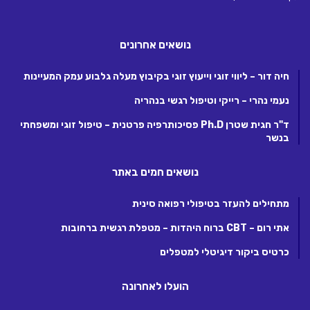
נושאים אחרונים
חיה דור – ליווי זוגי וייעוץ זוגי בקיבוץ מעלה גלבוע עמק המעיינות
נעמי נהרי – רייקי וטיפול רגשי בנהריה
ד"ר חגית שטרן Ph.D פסיכותרפיה פרטנית – טיפול זוגי ומשפחתי
בנשר
נושאים חמים באתר
מתחילים להעזר בטיפולי רפואה סינית
אתי רום – CBT ברוח היהדות – מטפלת רגשית ברחובות
כרטיס ביקור דיגיטלי למטפלים
הועלו לאחרונה