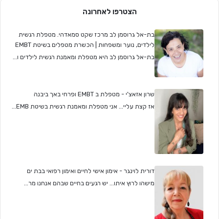
הצטרפו לאחרונה
בת-אל גרוסמן לב מרכז שקט סמאדהי. מטפלת רגשית
לילדים, נוער ומשפחות | הכשרת מטפלים בשיטת EMBT
בת-אל גרוסמן לב היא מטפלת ומאמנת רגשית לילדים ו...
שרון אזאצ'י - מטפלת ב EMBT ופרחי באך ביבנה
אז קצת עליי... אני מטפלת ומאמנת רגשית בשיטת EMB...
דורית לוינגר - אימון אישי לחיים ואימון רפואי בבת ים
מישהו לרוץ איתו... יש רגעים בחיים שבהם אנחנו מר...