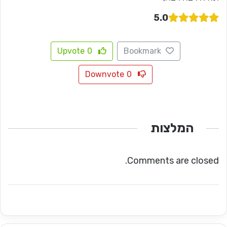
5.0
Upvote
0
Bookmark
Downvote
0
המלצות
Comments are closed.