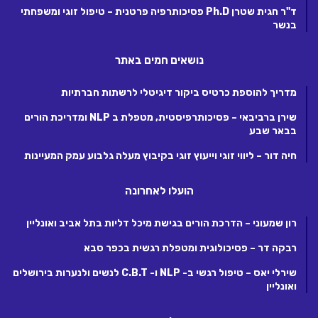
ד"ר חגית שטרן Ph.D פסיכותרפיה פרטנית – טיפול זוגי ומשפחתי
בנשר
נושאים חמים באתר
מדריך להוספת כרטיס ביקור דיגיטלי לרשתות חברתיות
שירן ברביבאי – פסיכותרפיסטית, מטפלת ב NLP ומדריכת הורים
בבאר שבע
חיה דור – ליווי זוגי וייעוץ זוגי בקיבוץ מעלה גלבוע עמק המעיינות
הועלו לאחרונה
רון שמעוני – הדרכת הורים בגישת מיכל דליות בתל אביב ואונליין
רבקה דר – פסיכולוגית ומטפלת רגשית בכפר סבא
שירלי יאס – טיפול רגשי ב- NLP ו- C.B.T לנשים ולנערות בירושלים
ואונליין